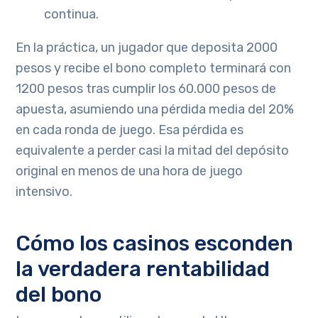
continua.
En la práctica, un jugador que deposita 2000
pesos y recibe el bono completo terminará con
1200 pesos tras cumplir los 60.000 pesos de
apuesta, asumiendo una pérdida media del 20%
en cada ronda de juego. Esa pérdida es
equivalente a perder casi la mitad del depósito
original en menos de una hora de juego
intensivo.
Cómo los casinos esconden
la verdadera rentabilidad
del bono