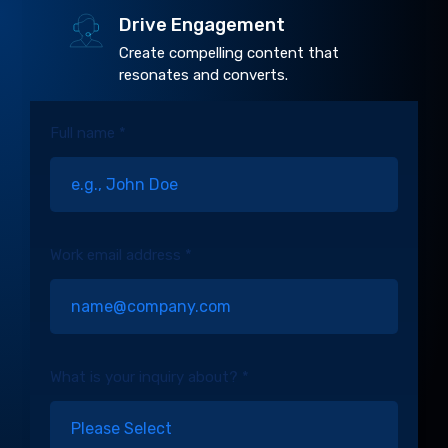
Drive Engagement
Create compelling content that
resonates and converts.
Full name *
Work email address *
What is your inquiry about? *