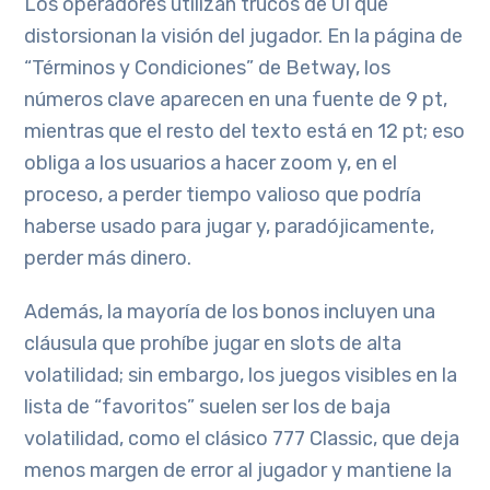
Los operadores utilizan trucos de UI que
distorsionan la visión del jugador. En la página de
“Términos y Condiciones” de Betway, los
números clave aparecen en una fuente de 9 pt,
mientras que el resto del texto está en 12 pt; eso
obliga a los usuarios a hacer zoom y, en el
proceso, a perder tiempo valioso que podría
haberse usado para jugar y, paradójicamente,
perder más dinero.
Además, la mayoría de los bonos incluyen una
cláusula que prohíbe jugar en slots de alta
volatilidad; sin embargo, los juegos visibles en la
lista de “favoritos” suelen ser los de baja
volatilidad, como el clásico 777 Classic, que deja
menos margen de error al jugador y mantiene la