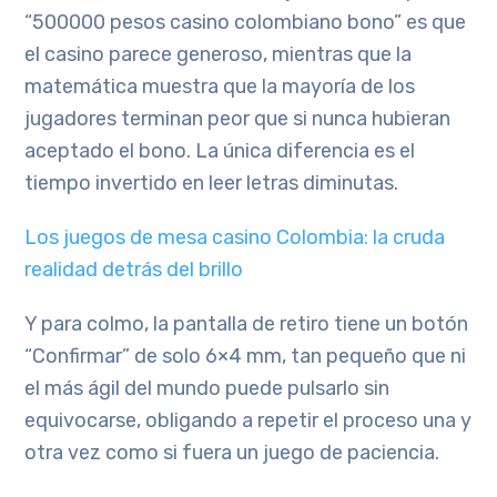
“500000 pesos casino colombiano bono” es que
el casino parece generoso, mientras que la
matemática muestra que la mayoría de los
jugadores terminan peor que si nunca hubieran
aceptado el bono. La única diferencia es el
tiempo invertido en leer letras diminutas.
Los juegos de mesa casino Colombia: la cruda
realidad detrás del brillo
Y para colmo, la pantalla de retiro tiene un botón
“Confirmar” de solo 6×4 mm, tan pequeño que ni
el más ágil del mundo puede pulsarlo sin
equivocarse, obligando a repetir el proceso una y
otra vez como si fuera un juego de paciencia.