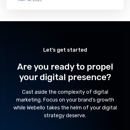
Let’s get started
Are you ready to propel
your digital presence?
Cast aside the complexity of digital
marketing. Focus on your brand’s growth
while Webello takes the helm of your digital
strategy deserve.