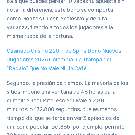
baja que puedes perder 10 veces tu apuesta sin
notar la diferencia, este bono se comporta
como Gonzo’s Quest, explosivo y de alta
varianza, tirando a todos los jugadores a la
misma rueda de la fortuna.
Casinado Casino 220 Free Spins Bono Nuevos
Jugadores 2026 Colombia: La Trampa del
“Regalo” Que No Vale Ni Un Café
Segundo, la presión de tiempo. La mayoría de los
sitios impone una ventana de 48 horas para
cumplir el requisito; eso equivale a 2,880
minutos, o 172,800 segundos, que es menos
tiempo del que se tarda en ver 3 episodios de
una serie popular. Bet365, por ejemplo, permite