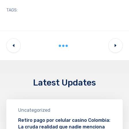
TAGS:
Latest Updates
Uncategorized
Retiro pago por celular casino Colombia:
La cruda realidad que nadie menciona