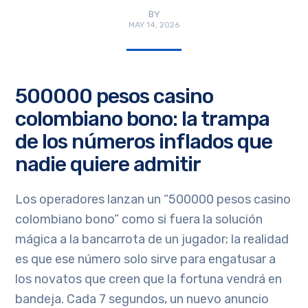
BY
MAY 14, 2026
500000 pesos casino
colombiano bono: la trampa
de los números inflados que
nadie quiere admitir
Los operadores lanzan un “500000 pesos casino
colombiano bono” como si fuera la solución
mágica a la bancarrota de un jugador; la realidad
es que ese número solo sirve para engatusar a
los novatos que creen que la fortuna vendrá en
bandeja. Cada 7 segundos, un nuevo anuncio