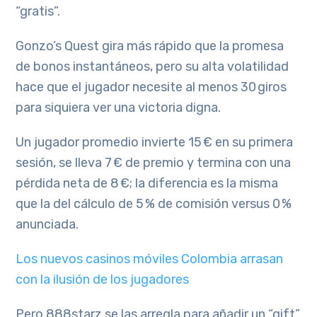
“gratis”.
Gonzo’s Quest gira más rápido que la promesa
de bonos instantáneos, pero su alta volatilidad
hace que el jugador necesite al menos 30 giros
para siquiera ver una victoria digna.
Un jugador promedio invierte 15 € en su primera
sesión, se lleva 7 € de premio y termina con una
pérdida neta de 8 €; la diferencia es la misma
que la del cálculo de 5 % de comisión versus 0 %
anunciada.
Los nuevos casinos móviles Colombia arrasan
con la ilusión de los jugadores
Pero 888starz se las arregla para añadir un “gift”