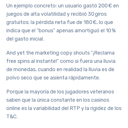
Un ejemplo concreto: un usuario gastó 200 € en
juegos de alta volatilidad y recibió 30 giros
gratuitos; la pérdida neta fue de 180 €, lo que
indica que el “bonus” apenas amortiguó el 10 %
del gasto inicial.
And yet the marketing copy shouts “¡Reclama
free spins al instante!” como si fuera una lluvia
de monedas, cuando en realidad la lluvia es de
polvo seco que se asienta rápidamente.
Porque la mayoría de los jugadores veteranos
saben que la única constante en los casinos
online es la variabilidad del RTP y la rigidez de los
T&C.