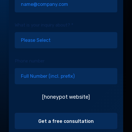
What is your inquiry about? *
Phone number
[honeypot website]