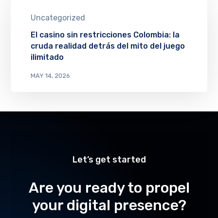
Uncategorized
El casino sin restricciones Colombia: la
cruda realidad detrás del mito del juego
ilimitado
MAY 14, 2026
Let’s get started
Are you ready to propel
your digital presence?