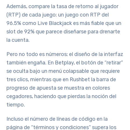
Además, compare la tasa de retorno al jugador
(RTP) de cada juego; un juego con RTP del
96.5% como Live Blackjack es más fiable que un
slot de 92% que parece diseñarse para drenarte
la cuenta.
Pero no todo es números; el diseño de la interfaz
también engaña. En Betplay, el botón de “retirar”
se oculta bajo un menú colapsable que requiere
tres clics, mientras que en Rushbet la barra de
progreso de apuesta se muestra en colores
cegadores, haciendo que pierdas la noción del
tiempo.
Incluso el número de líneas de código en la
página de “términos y condiciones” supera los