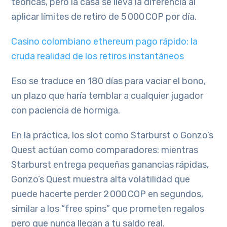
teóricas, pero la casa se lleva la diferencia al
aplicar límites de retiro de 5 000 COP por día.
Casino colombiano ethereum pago rápido: la
cruda realidad de los retiros instantáneos
Eso se traduce en 180 días para vaciar el bono,
un plazo que haría temblar a cualquier jugador
con paciencia de hormiga.
En la práctica, los slot como Starburst o Gonzo’s
Quest actúan como comparadores: mientras
Starburst entrega pequeñas ganancias rápidas,
Gonzo’s Quest muestra alta volatilidad que
puede hacerte perder 2 000 COP en segundos,
similar a los “free spins” que prometen regalos
pero que nunca llegan a tu saldo real.