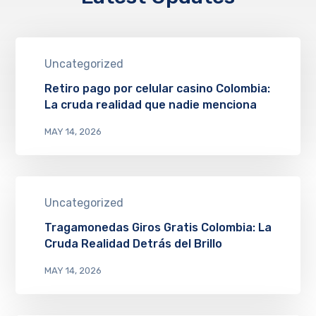
Uncategorized
Retiro pago por celular casino Colombia:
La cruda realidad que nadie menciona
MAY 14, 2026
Uncategorized
Tragamonedas Giros Gratis Colombia: La
Cruda Realidad Detrás del Brillo
MAY 14, 2026