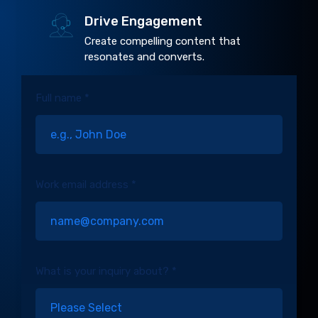
Drive Engagement
Create compelling content that
resonates and converts.
Full name *
Work email address *
What is your inquiry about? *