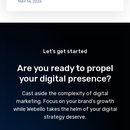
MAY 14, 2026
Let’s get started
Are you ready to propel
your digital presence?
Cast aside the complexity of digital
marketing. Focus on your brand’s growth
while Webello takes the helm of your digital
strategy deserve.