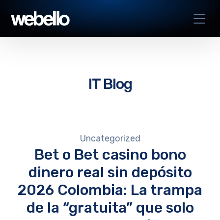
IT Blog
Uncategorized
Bet o Bet casino bono
dinero real sin depósito
2026 Colombia: La trampa
de la “gratuita” que solo