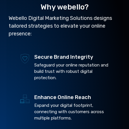
Why webello?
Webello Digital Marketing Solutions designs
tailored strategies to elevate your online
presence:
Secure Brand Integrity
Safeguard your online reputation and
build trust with robust digital
protection.
Enhance Online Reach
Expand your digital footprint,
connecting with customers across
multiple platforms.