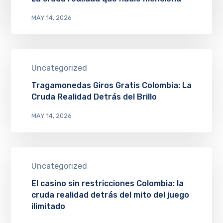
MAY 14, 2026
Uncategorized
Tragamonedas Giros Gratis Colombia: La
Cruda Realidad Detrás del Brillo
MAY 14, 2026
Uncategorized
El casino sin restricciones Colombia: la
cruda realidad detrás del mito del juego
ilimitado