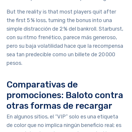
But the reality is that most players quit after
the first 5 % loss, turning the bonus into una
simple distracción de 2 % del bankroll. Starburst,
con su ritmo frenético, parece más generoso,
pero su baja volatilidad hace que la recompensa
sea tan predecible como un billete de 20 000
pesos.
Comparativas de
promociones: Baloto contra
otras formas de recargar
En algunos sitios, el “VIP” solo es una etiqueta
de color que no implica ningún beneficio real; es