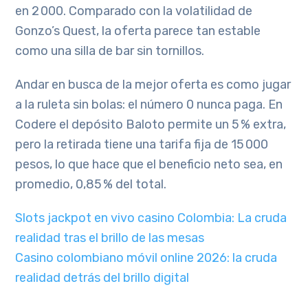
en 2 000. Comparado con la volatilidad de
Gonzo’s Quest, la oferta parece tan estable
como una silla de bar sin tornillos.
Andar en busca de la mejor oferta es como jugar
a la ruleta sin bolas: el número 0 nunca paga. En
Codere el depósito Baloto permite un 5 % extra,
pero la retirada tiene una tarifa fija de 15 000
pesos, lo que hace que el beneficio neto sea, en
promedio, 0,85 % del total.
Slots jackpot en vivo casino Colombia: La cruda
realidad tras el brillo de las mesas
Casino colombiano móvil online 2026: la cruda
realidad detrás del brillo digital