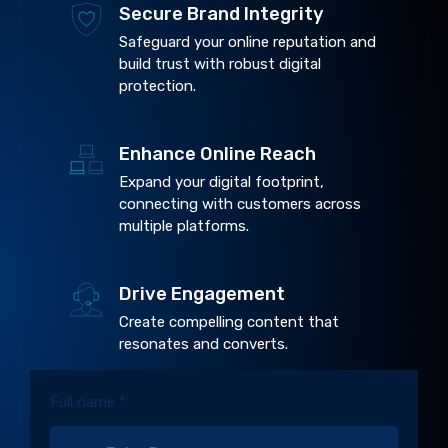
Secure Brand Integrity
Safeguard your online reputation and
build trust with robust digital
protection.
Enhance Online Reach
Expand your digital footprint,
connecting with customers across
multiple platforms.
Drive Engagement
Create compelling content that
resonates and converts.
Full name *