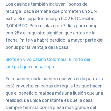
Los casinos también incluyen “bonos de
recarga” cada semana que prometen un 20 %
extra. Si el jugador recarga 0,02 BTC, recibe
0,004 BTC. Pero el plazo de 7 días para cumplir
con 25x el requisito significa que antes de la
fecha límite ya habrá perdido la mayor parte del
bonus por la ventaja de la casa.
Slots en vivo casino Colombia: El mito del
jackpot que nunca llega
En resumen, cada número que ves en la pantalla
está envuelto en capas de requisitos que hacen
que el beneficio real sea más una ilusión que una
realidad. La única constante es que la casa
siempre termina con la pieza más grande del