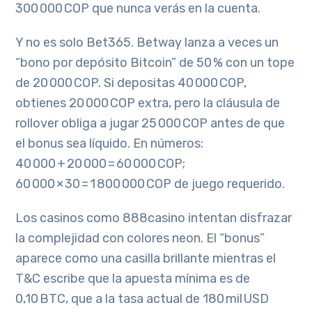
300 000 COP que nunca verás en la cuenta.
Y no es solo Bet365. Betway lanza a veces un
“bono por depósito Bitcoin” de 50 % con un tope
de 20 000 COP. Si depositas 40 000 COP,
obtienes 20 000 COP extra, pero la cláusula de
rollover obliga a jugar 25 000 COP antes de que
el bonus sea líquido. En números:
40 000 + 20 000 = 60 000 COP;
60 000 × 30 = 1 800 000 COP de juego requerido.
Los casinos como 888casino intentan disfrazar
la complejidad con colores neon. El “bonus”
aparece como una casilla brillante mientras el
T&C escribe que la apuesta mínima es de
0,10 BTC, que a la tasa actual de 180 mil USD