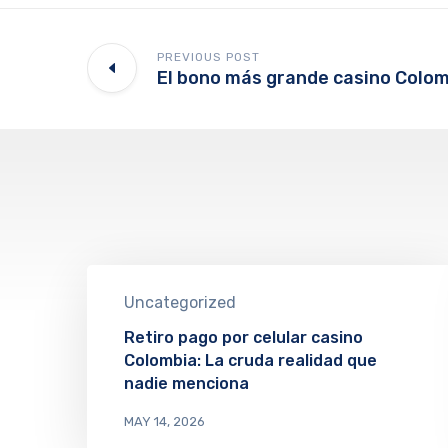
PREVIOUS POST
Uncategorized
Retiro pago por celular casino
Colombia: La cruda realidad que
nadie menciona
MAY 14, 2026