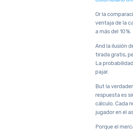
Or la comparaci
ventaja de la c
a más del 10 %.
And la ilusión d
tirada gratis, 
La probabilidad
pajar.
But la verdade
respuesta es sim
cálculo. Cada 
jugador en el a
Porque el merc