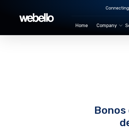
Connecting 
Home
Company
S
Bonos 
d