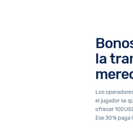
Bonos
la tr
mere
Los operadores
el jugador se q
ofrecer 100 USD
Ese 30 % paga la