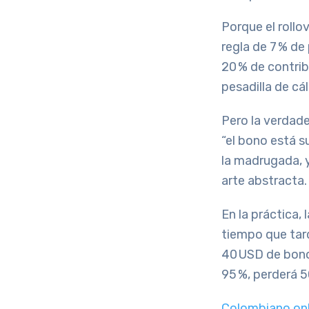
Porque el rollo
regla de 7 % de
20 % de contrib
pesadilla de cál
Pero la verdade
“el bono está s
la madrugada, y
arte abstracta.
En la práctica, 
tiempo que tard
40 USD de bono 
95 %, perderá 5
Colombiano onli