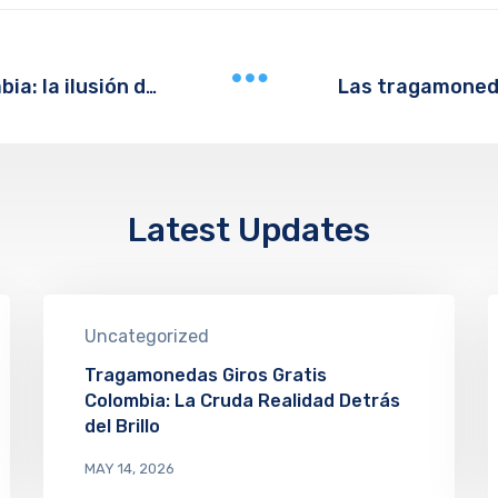
El bono más grande casino Colombia: la ilusión de la fortuna en cifras
Latest Updates
Uncategorized
Tragamonedas Giros Gratis
Colombia: La Cruda Realidad Detrás
del Brillo
MAY 14, 2026