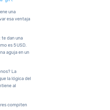
iene una
evar esa ventaja
: te dan una
ximo es 5 USD.
una aguja en un
onos? La
que la lógica del
tiene al
ores compiten