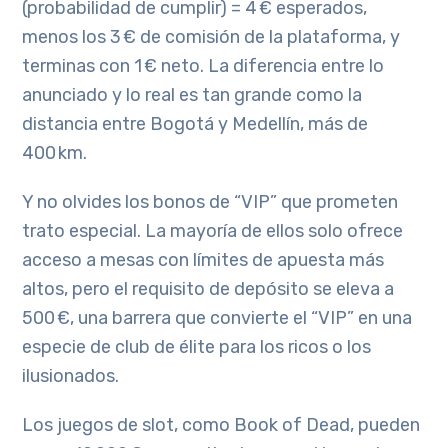
(probabilidad de cumplir) = 4 € esperados,
menos los 3 € de comisión de la plataforma, y
terminas con 1 € neto. La diferencia entre lo
anunciado y lo real es tan grande como la
distancia entre Bogotá y Medellín, más de
400 km.
Y no olvides los bonos de “VIP” que prometen
trato especial. La mayoría de ellos solo ofrece
acceso a mesas con límites de apuesta más
altos, pero el requisito de depósito se eleva a
500 €, una barrera que convierte el “VIP” en una
especie de club de élite para los ricos o los
ilusionados.
Los juegos de slot, como Book of Dead, pueden