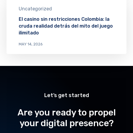
Uncategorized
El casino sin restricciones Colombia: la
cruda realidad detrás del mito del juego
ilimitado
MAY 14, 2026
Let’s get started
Are you ready to propel
your digital presence?