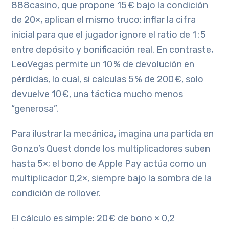
888casino, que propone 15 € bajo la condición
de 20×, aplican el mismo truco: inflar la cifra
inicial para que el jugador ignore el ratio de 1 : 5
entre depósito y bonificación real. En contraste,
LeoVegas permite un 10 % de devolución en
pérdidas, lo cual, si calculas 5 % de 200 €, solo
devuelve 10 €, una táctica mucho menos
“generosa”.
Para ilustrar la mecánica, imagina una partida en
Gonzo’s Quest donde los multiplicadores suben
hasta 5×; el bono de Apple Pay actúa como un
multiplicador 0,2×, siempre bajo la sombra de la
condición de rollover.
El cálculo es simple: 20 € de bono × 0,2