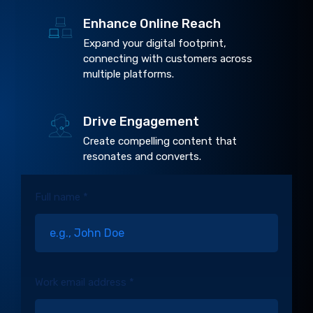
Enhance Online Reach
Expand your digital footprint,
connecting with customers across
multiple platforms.
Drive Engagement
Create compelling content that
resonates and converts.
Full name *
Work email address *