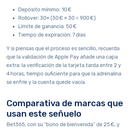
Depósito mínimo: 10 €
Rollover: 30× (30 € × 30 = 900 €)
Límite de ganancia: 50 €
Tiempo de expiración: 7 días
Y si piensas que el proceso es sencillo, recuerda
que la validación de Apple Pay añade una capa
extra: la verificación de la tarjeta tarda entre 2 y
4 horas, tiempo suficiente para que la adrenalina
se enfríe y la cuenta quede vacía.
Comparativa de marcas que
usan este señuelo
Bet365, con su “bono de bienvenida” de 25 €, y