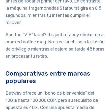
antes de tocar el primer centavo. En contraste,
la máquina tragamonedas Starburst gira en 0,5
segundos, mientras tú intentas cumplir el
rollover.
And the “VIP” label? It’s just a fancy sticker on a
cracked coffee mug. No free lunch, solo la ilusión
de privilegio mientras el cajero se tarda 48 horas
en procesar tu retiro.
Comparativas entre marcas
populares
Betway ofrece un “bono de bienvenida” del
100 % hasta 100 000 COP, pero su requisito de
apuesta es 40 × . Con una apuesta media de