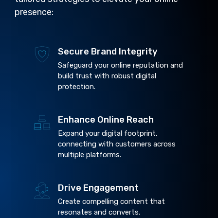
presence:
Secure Brand Integrity
Safeguard your online reputation and
build trust with robust digital
protection.
Enhance Online Reach
Expand your digital footprint,
connecting with customers across
multiple platforms.
Drive Engagement
Create compelling content that
resonates and converts.