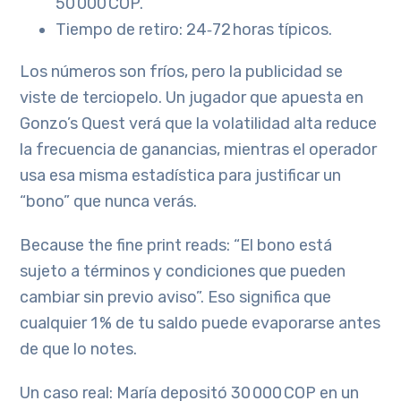
50 000 COP.
Tiempo de retiro: 24‑72 horas típicos.
Los números son fríos, pero la publicidad se
viste de terciopelo. Un jugador que apuesta en
Gonzo’s Quest verá que la volatilidad alta reduce
la frecuencia de ganancias, mientras el operador
usa esa misma estadística para justificar un
“bono” que nunca verás.
Because the fine print reads: “El bono está
sujeto a términos y condiciones que pueden
cambiar sin previo aviso”. Eso significa que
cualquier 1 % de tu saldo puede evaporarse antes
de que lo notes.
Un caso real: María depositó 30 000 COP en un