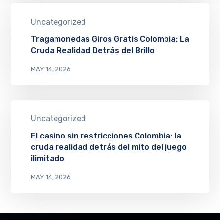
Uncategorized
Tragamonedas Giros Gratis Colombia: La
Cruda Realidad Detrás del Brillo
MAY 14, 2026
Uncategorized
El casino sin restricciones Colombia: la
cruda realidad detrás del mito del juego
ilimitado
MAY 14, 2026