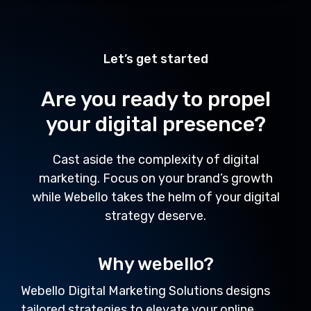
Let’s get started
Are you ready to propel
your digital presence?
Cast aside the complexity of digital
marketing. Focus on your brand’s growth
while Webello takes the helm of your digital
strategy deserve.
Why webello?
Webello Digital Marketing Solutions designs
tailored strategies to elevate your online