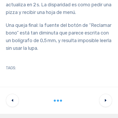
actualiza en 2 s. La disparidad es como pedir una
pizza y recibir una hoja de menú.
Una queja final: la fuente del botón de “Reclamar
bono” está tan diminuta que parece escrita con
un bolígrafo de 0,5 mm, y resulta imposible leerla
sin usar la lupa.
TAGS: