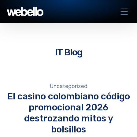
IT Blog
Uncategorized
El casino colombiano código
promocional 2026
destrozando mitos y
bolsillos