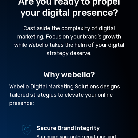
Are you ready to propel
your digital presence?
Cast aside the complexity of digital
marketing. Focus on your brand’s growth
while Webello takes the helm of your digital
strategy deserve.
Why webello?
Webello Digital Marketing Solutions designs
tailored strategies to elevate your online
presence:
Secure Brand Integrity
Safeguard your online reputation and