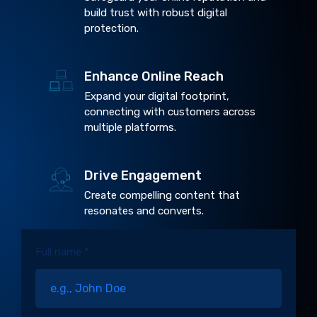
build trust with robust digital
protection.
Enhance Online Reach
Expand your digital footprint,
connecting with customers across
multiple platforms.
Drive Engagement
Create compelling content that
resonates and converts.
Full name *