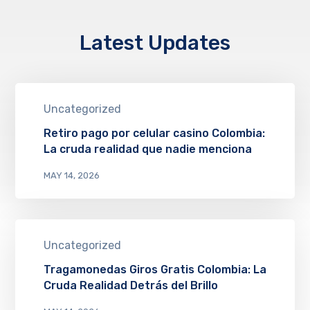
Latest Updates
Uncategorized
Retiro pago por celular casino Colombia:
La cruda realidad que nadie menciona
MAY 14, 2026
Uncategorized
Tragamonedas Giros Gratis Colombia: La
Cruda Realidad Detrás del Brillo