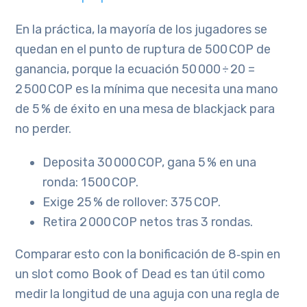
En la práctica, la mayoría de los jugadores se
quedan en el punto de ruptura de 500 COP de
ganancia, porque la ecuación 50 000 ÷ 20 =
2 500 COP es la mínima que necesita una mano
de 5 % de éxito en una mesa de blackjack para
no perder.
Deposita 30 000 COP, gana 5 % en una
ronda: 1 500 COP.
Exige 25 % de rollover: 375 COP.
Retira 2 000 COP netos tras 3 rondas.
Comparar esto con la bonificación de 8‑spin en
un slot como Book of Dead es tan útil como
medir la longitud de una aguja con una regla de