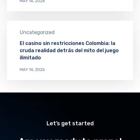
MAY 14, 2026
Uncategorized
El casino sin restricciones Colombia: la
cruda realidad detrás del mito del juego
ilimitado
MAY 14, 2026
Let’s get started