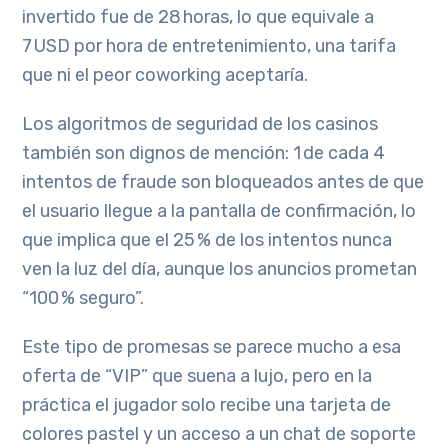
invertido fue de 28 horas, lo que equivale a
7 USD por hora de entretenimiento, una tarifa
que ni el peor coworking aceptaría.
Los algoritmos de seguridad de los casinos
también son dignos de mención: 1 de cada 4
intentos de fraude son bloqueados antes de que
el usuario llegue a la pantalla de confirmación, lo
que implica que el 25 % de los intentos nunca
ven la luz del día, aunque los anuncios prometan
“100 % seguro”.
Este tipo de promesas se parece mucho a esa
oferta de “VIP” que suena a lujo, pero en la
práctica el jugador solo recibe una tarjeta de
colores pastel y un acceso a un chat de soporte