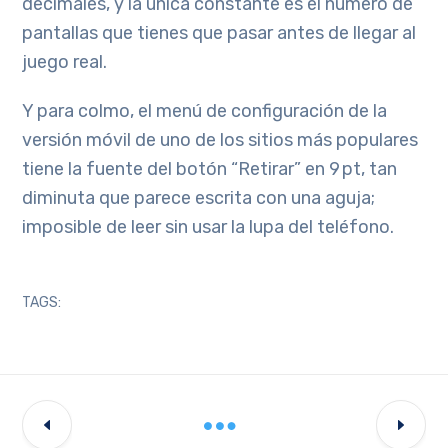
decimales, y la única constante es el número de
pantallas que tienes que pasar antes de llegar al
juego real.
Y para colmo, el menú de configuración de la
versión móvil de uno de los sitios más populares
tiene la fuente del botón “Retirar” en 9 pt, tan
diminuta que parece escrita con una aguja;
imposible de leer sin usar la lupa del teléfono.
TAGS: