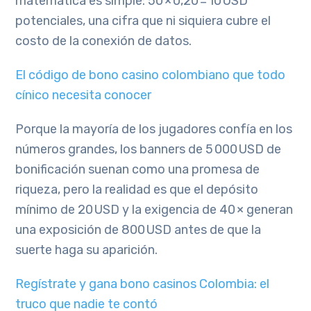
matemática es simple: 50 × 0,20 = 10 USD
potenciales, una cifra que ni siquiera cubre el
costo de la conexión de datos.
El código de bono casino colombiano que todo
cínico necesita conocer
Porque la mayoría de los jugadores confía en los
números grandes, los banners de 5 000 USD de
bonificación suenan como una promesa de
riqueza, pero la realidad es que el depósito
mínimo de 20 USD y la exigencia de 40 × generan
una exposición de 800 USD antes de que la
suerte haga su aparición.
Regístrate y gana bono casinos Colombia: el
truco que nadie te contó