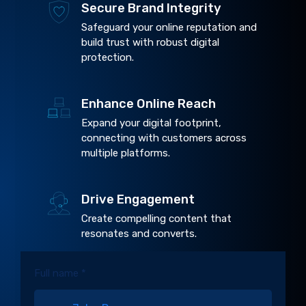
Secure Brand Integrity
Safeguard your online reputation and
build trust with robust digital
protection.
Enhance Online Reach
Expand your digital footprint,
connecting with customers across
multiple platforms.
Drive Engagement
Create compelling content that
resonates and converts.
Full name *