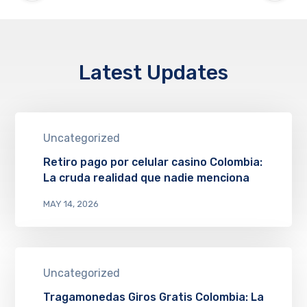
Latest Updates
Uncategorized
Retiro pago por celular casino Colombia:
La cruda realidad que nadie menciona
MAY 14, 2026
Uncategorized
Tragamonedas Giros Gratis Colombia: La