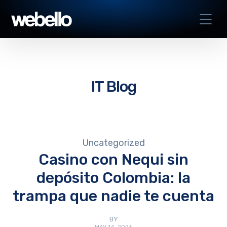
IT Blog
Uncategorized
Casino con Nequi sin
depósito Colombia: la
trampa que nadie te cuenta
BY