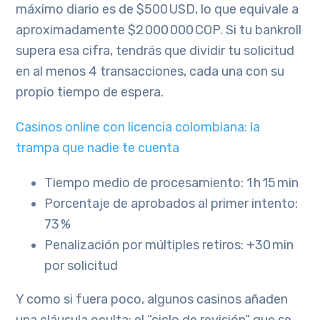
máximo diario es de $500 USD, lo que equivale a
aproximadamente $2 000 000 COP. Si tu bankroll
supera esa cifra, tendrás que dividir tu solicitud
en al menos 4 transacciones, cada una con su
propio tiempo de espera.
Casinos online con licencia colombiana: la
trampa que nadie te cuenta
Tiempo medio de procesamiento: 1 h 15 min
Porcentaje de aprobados al primer intento:
73 %
Penalización por múltiples retiros: +30 min
por solicitud
Y como si fuera poco, algunos casinos añaden