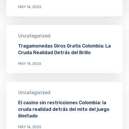
MAY 14, 2026
Uncategorized
Tragamonedas Giros Gratis Colombia: La
Cruda Realidad Detrás del Brillo
MAY 14, 2026
Uncategorized
El casino sin restricciones Colombia: la
cruda realidad detrás del mito del juego
ilimitado
MAY 14, 2026