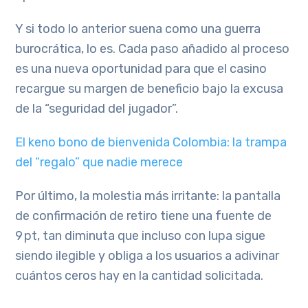
Y si todo lo anterior suena como una guerra
burocrática, lo es. Cada paso añadido al proceso
es una nueva oportunidad para que el casino
recargue su margen de beneficio bajo la excusa
de la “seguridad del jugador”.
El keno bono de bienvenida Colombia: la trampa
del “regalo” que nadie merece
Por último, la molestia más irritante: la pantalla
de confirmación de retiro tiene una fuente de
9 pt, tan diminuta que incluso con lupa sigue
siendo ilegible y obliga a los usuarios a adivinar
cuántos ceros hay en la cantidad solicitada.