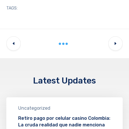
TAGS:
Latest Updates
Uncategorized
Retiro pago por celular casino Colombia:
La cruda realidad que nadie menciona