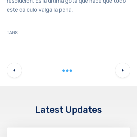
resolución. Es la última gota que hace que todo
este cálculo valga la pena.
TAGS:
Latest Updates