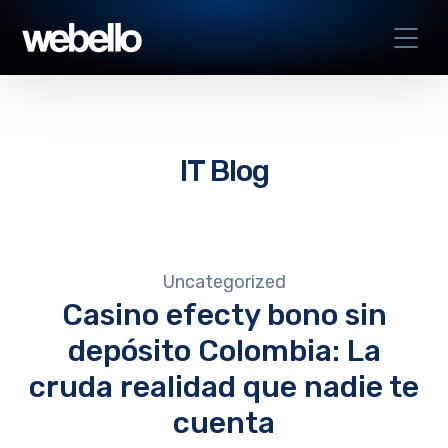
IT Blog
Uncategorized
Casino efecty bono sin
depósito Colombia: La
cruda realidad que nadie te
cuenta