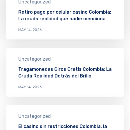
Uncategorized
Retiro pago por celular casino Colombia:
La cruda realidad que nadie menciona
MAY 14, 2026
Uncategorized
Tragamonedas Giros Gratis Colombia: La
Cruda Realidad Detrás del Brillo
MAY 14, 2026
Uncategorized
El casino sin restricciones Colombia: la