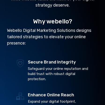
strategy deserve.
Why webello?
Webello Digital Marketing Solutions designs
tailored strategies to elevate your online
presence:
Secure Brand Integrity
Safeguard your online reputation and
build trust with robust digital
protection.
Enhance Online Reach
Expand your digital footprint,