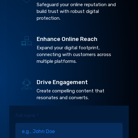
Safeguard your online reputation and
build trust with robust digital
protection.
Enhance Online Reach
Expand your digital footprint,
connecting with customers across
multiple platforms.
Drive Engagement
Create compelling content that
resonates and converts.
Full name *