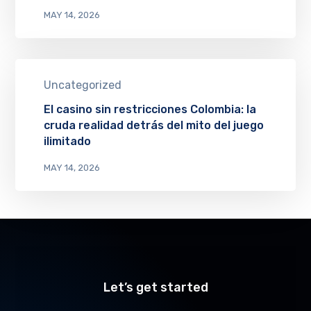
MAY 14, 2026
Uncategorized
El casino sin restricciones Colombia: la
cruda realidad detrás del mito del juego
ilimitado
MAY 14, 2026
Let’s get started