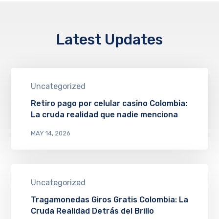
Latest Updates
Uncategorized
Retiro pago por celular casino Colombia:
La cruda realidad que nadie menciona
MAY 14, 2026
Uncategorized
Tragamonedas Giros Gratis Colombia: La
Cruda Realidad Detrás del Brillo