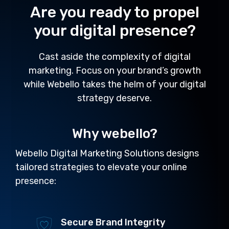
Are you ready to propel
your digital presence?
Cast aside the complexity of digital
marketing. Focus on your brand’s growth
while Webello takes the helm of your digital
strategy deserve.
Why webello?
Webello Digital Marketing Solutions designs
tailored strategies to elevate your online
presence:
Secure Brand Integrity