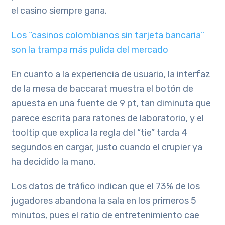
el casino siempre gana.
Los “casinos colombianos sin tarjeta bancaria”
son la trampa más pulida del mercado
En cuanto a la experiencia de usuario, la interfaz
de la mesa de baccarat muestra el botón de
apuesta en una fuente de 9 pt, tan diminuta que
parece escrita para ratones de laboratorio, y el
tooltip que explica la regla del “tie” tarda 4
segundos en cargar, justo cuando el crupier ya
ha decidido la mano.
Los datos de tráfico indican que el 73% de los
jugadores abandona la sala en los primeros 5
minutos, pues el ratio de entretenimiento cae