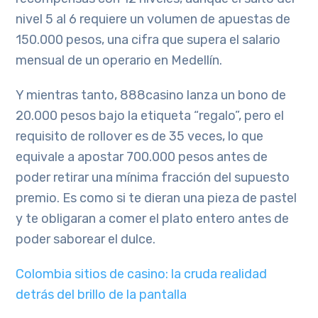
nivel 5 al 6 requiere un volumen de apuestas de
150.000 pesos, una cifra que supera el salario
mensual de un operario en Medellín.
Y mientras tanto, 888casino lanza un bono de
20.000 pesos bajo la etiqueta “regalo”, pero el
requisito de rollover es de 35 veces, lo que
equivale a apostar 700.000 pesos antes de
poder retirar una mínima fracción del supuesto
premio. Es como si te dieran una pieza de pastel
y te obligaran a comer el plato entero antes de
poder saborear el dulce.
Colombia sitios de casino: la cruda realidad
detrás del brillo de la pantalla