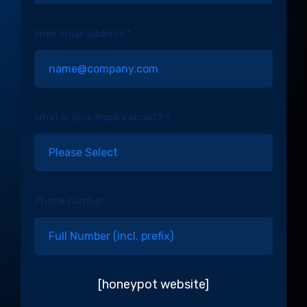
Work email address *
What is your inquiry about? *
Phone number
[honeypot website]