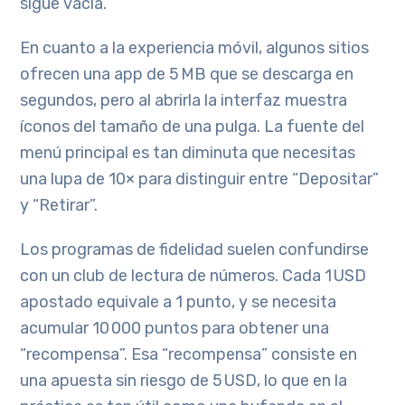
sigue vacía.
En cuanto a la experiencia móvil, algunos sitios
ofrecen una app de 5 MB que se descarga en
segundos, pero al abrirla la interfaz muestra
íconos del tamaño de una pulga. La fuente del
menú principal es tan diminuta que necesitas
una lupa de 10× para distinguir entre “Depositar”
y “Retirar”.
Los programas de fidelidad suelen confundirse
con un club de lectura de números. Cada 1 USD
apostado equivale a 1 punto, y se necesita
acumular 10 000 puntos para obtener una
“recompensa”. Esa “recompensa” consiste en
una apuesta sin riesgo de 5 USD, lo que en la