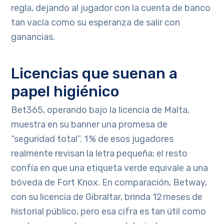
regla, dejando al jugador con la cuenta de banco
tan vacía como su esperanza de salir con
ganancias.
Licencias que suenan a
papel higiénico
Bet365, operando bajo la licencia de Malta,
muestra en su banner una promesa de
“seguridad total”. 1 % de esos jugadores
realmente revisan la letra pequeña; el resto
confía en que una etiqueta verde equivale a una
bóveda de Fort Knox. En comparación, Betway,
con su licencia de Gibraltar, brinda 12 meses de
historial público, pero esa cifra es tan útil como