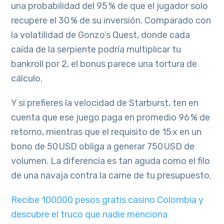
una probabilidad del 95 % de que el jugador solo
recupere el 30 % de su inversión. Comparado con
la volatilidad de Gonzo’s Quest, donde cada
caída de la serpiente podría multiplicar tu
bankroll por 2, el bonus parece una tortura de
cálculo.
Y si prefieres la velocidad de Starburst, ten en
cuenta que ese juego paga en promedio 96 % de
retorno, mientras que el requisito de 15 x en un
bono de 50 USD obliga a generar 750 USD de
volumen. La diferencia es tan aguda como el filo
de una navaja contra la carne de tu presupuesto.
Recibe 100000 pesos gratis casino Colombia y
descubre el truco que nadie menciona