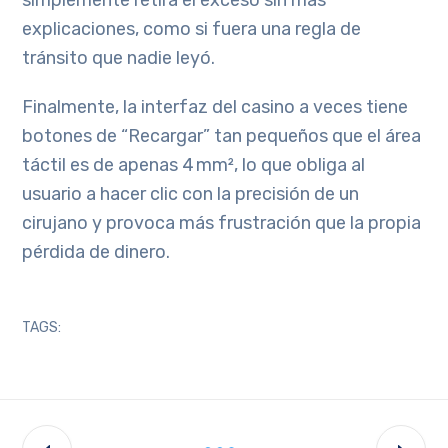
simplemente retira el exceso sin más
explicaciones, como si fuera una regla de
tránsito que nadie leyó.
Finalmente, la interfaz del casino a veces tiene
botones de “Recargar” tan pequeños que el área
táctil es de apenas 4 mm², lo que obliga al
usuario a hacer clic con la precisión de un
cirujano y provoca más frustración que la propia
pérdida de dinero.
TAGS: