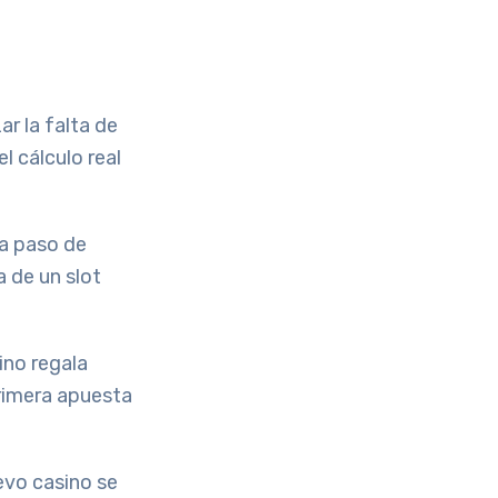
r la falta de
l cálculo real
 a paso de
a de un slot
ino regala
primera apuesta
evo casino se