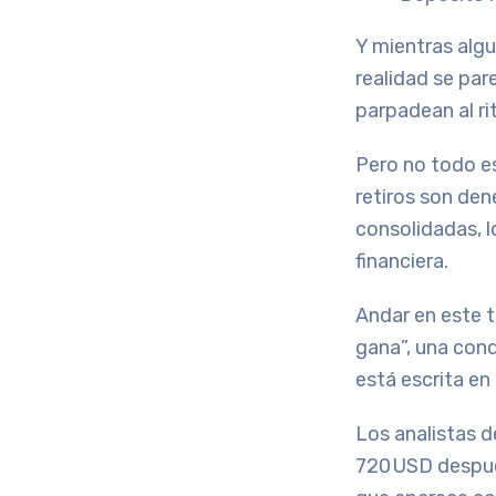
Y mientras algu
realidad se par
parpadean al r
Pero no todo es
retiros son de
consolidadas, l
financiera.
Andar en este t
gana”, una cond
está escrita en
Los analistas d
720 USD despué