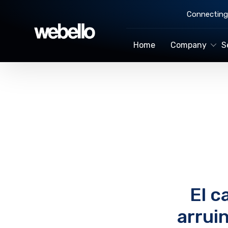
Connecting 
Home
Company
S
El c
arrui