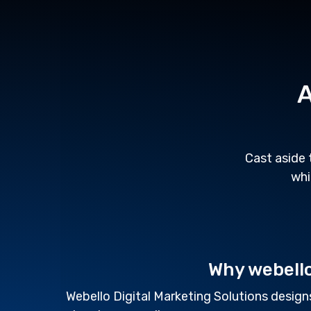
A
Cast aside 
whi
Why webell
Webello Digital Marketing Solutions designs