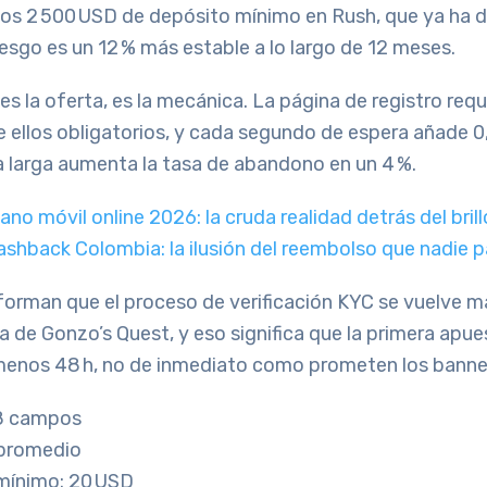
os 2 500 USD de depósito mínimo en Rush, que ya ha
esgo es un 12 % más estable a lo largo de 12 meses.
es la oferta, es la mecánica. La página de registro req
 ellos obligatorios, y cada segundo de espera añade 0,
 la larga aumenta la tasa de abandono en un 4 %.
no móvil online 2026: la cruda realidad detrás del brillo
ashback Colombia: la ilusión del reembolso que nadie 
forman que el proceso de verificación KYC se vuelve má
 de Gonzo’s Quest, y eso significa que la primera apue
menos 48 h, no de inmediato como prometen los banne
 8 campos
 promedio
mínimo: 20 USD