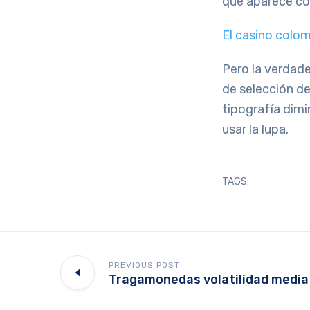
que aparece com
El casino colom
Pero la verdade
de selección de
tipografía dimi
usar la lupa.
TAGS:
PREVIOUS POST