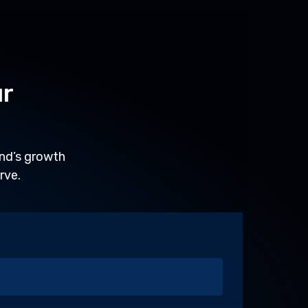
ur
and’s growth
rve.