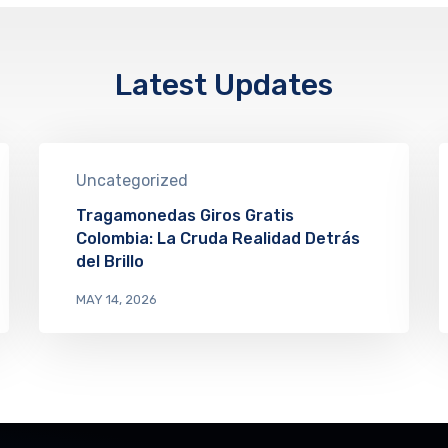
Latest Updates
Uncategorized
Tragamonedas Giros Gratis
Colombia: La Cruda Realidad Detrás
del Brillo
MAY 14, 2026