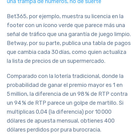
una trampa de números, no de suerte
Bet365, por ejemplo, muestra su licencia en la
footer con un ícono verde que parece más una
señal de tráfico que una garantía de juego limpio.
Betway, por su parte, publica una tabla de pagos
que cambia cada 30 días, como quien actualiza
la lista de precios de un supermercado.
Comparado con la lotería tradicional, donde la
probabilidad de ganar el premio mayor es 1 en
5 million, la diferencia de un 98 % de RTP contra
un 94 % de RTP parece un golpe de martillo. Si
multiplicas 0,04 (la diferencia) por 10 000
dólares de apuesta mensual, obtienes 400
dólares perdidos por pura burocracia.