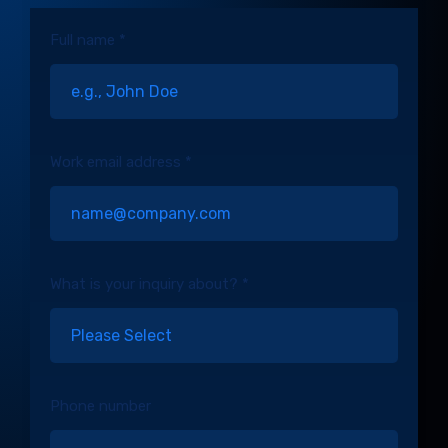
Full name *
Work email address *
What is your inquiry about? *
Phone number