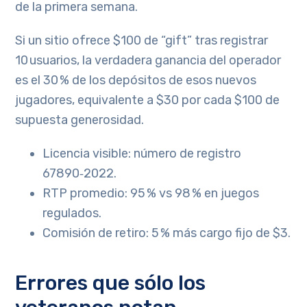
de la primera semana.
Si un sitio ofrece $100 de “gift” tras registrar
10 usuarios, la verdadera ganancia del operador
es el 30 % de los depósitos de esos nuevos
jugadores, equivalente a $30 por cada $100 de
supuesta generosidad.
Licencia visible: número de registro
67890‑2022.
RTP promedio: 95 % vs 98 % en juegos
regulados.
Comisión de retiro: 5 % más cargo fijo de $3.
Errores que sólo los