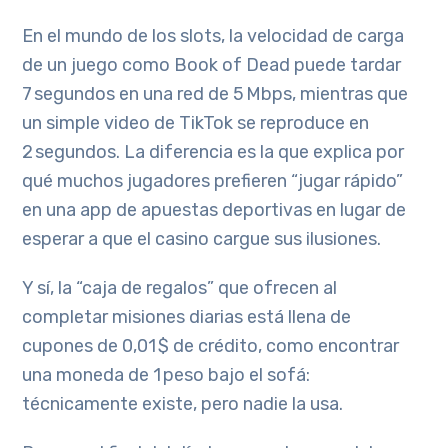
En el mundo de los slots, la velocidad de carga
de un juego como Book of Dead puede tardar
7 segundos en una red de 5 Mbps, mientras que
un simple video de TikTok se reproduce en
2 segundos. La diferencia es la que explica por
qué muchos jugadores prefieren “jugar rápido”
en una app de apuestas deportivas en lugar de
esperar a que el casino cargue sus ilusiones.
Y sí, la “caja de regalos” que ofrecen al
completar misiones diarias está llena de
cupones de 0,01 $ de crédito, como encontrar
una moneda de 1 peso bajo el sofá:
técnicamente existe, pero nadie la usa.