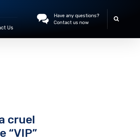
Have any questions?
Contact us now
ct Us
a cruel
e “VIP”