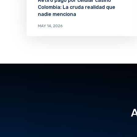
Retiro pago por celular casino
Colombia: La cruda realidad que
nadie menciona
MAY 14, 2026
A