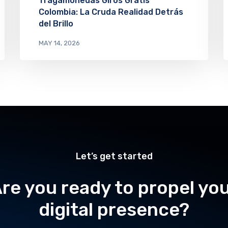
Tragamonedas Giros Gratis
Colombia: La Cruda Realidad Detrás
del Brillo
MAY 14, 2026
Let’s get started
re you ready to propel yo
digital presence?