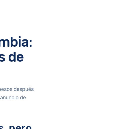
ombia:
s de
 pesos después
 anuncio de
, pero