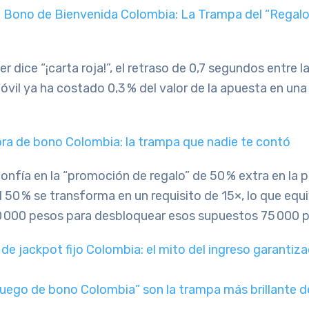
n Bono de Bienvenida Colombia: La Trampa del “Regalo
r dice “¡carta roja!”, el retraso de 0,7 segundos entre l
móvil ya ha costado 0,3 % del valor de la apuesta en un
ra de bono Colombia: la trampa que nadie te contó
 confía en la “promoción de regalo” de 50 % extra en la 
 50 % se transforma en un requisito de 15×, lo que equi
 000 pesos para desbloquear esos supuestos 75 000 
e jackpot fijo Colombia: el mito del ingreso garantiz
juego de bono Colombia” son la trampa más brillante d