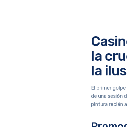
Casin
la cr
la ilu
El primer golpe
de una sesión d
pintura recién 
Promoc