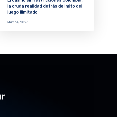
El casino sin restricciones Colombia:
la cruda realidad detrás del mito del
juego ilimitado
MAY 14, 2026
ur