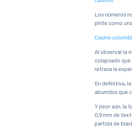
casinos
Los números no 
pinte como una 
Casino colombia
Al observar la 
colapsado que r
retrasa la expe
En definitiva, 
aburridos que c
Y peor aún, la 
0,5 mm de texto
partida de blac