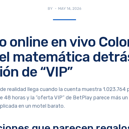
BY
MAY 14, 2026
o online en vivo Col
uel matemática detrá
sión de “VIP”
 de realidad llega cuando la cuenta muestra 1.023.764
e 48 horas y la “oferta VIP” de BetPlay parece más un
aplicada en un motel barato.
iones que parecen regalos