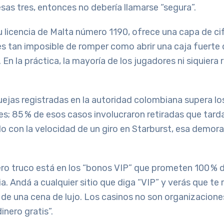
as tres, entonces no debería llamarse “segura”.
u licencia de Malta número 1190, ofrece una capa de c
 es tan imposible de romper como abrir una caja fuerte d
 En la práctica, la mayoría de los jugadores ni siquiera 
ejas registradas en la autoridad colombiana supera los
s; 85 % de esos casos involucraron retiradas que tard
o con la velocidad de un giro en Starburst, esa demor
ero truco está en los “bonos VIP” que prometen 100 % 
. Andá a cualquier sitio que diga “VIP” y verás que te 
 de una cena de lujo. Los casinos no son organizacione
inero gratis”.