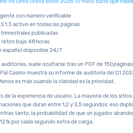
o 95 Giros Gratis Bono 2026: El truco sucio que nadie
igente con número verificable
S 1.3 activo en todas las páginas
 trimestrales publicadas
e retiro bajo 48 horas
n español disponible 24/7
, auditorías, suele ocultarse tras un PDF de 150 páginas
Pal Casino muestra su informe de auditoría del Q1 202
enos es más cuando la claridad es la prioridad.
 de la experiencia de usuario. La mayoría de los sitios
aciones que duran entre 1,2 y 2,5 segundos; eso dupli
entras tanto, la probabilidad de que un jugador abando
12 % por cada segundo extra de carga.