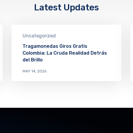
Latest Updates
Uncategorized
Tragamonedas Giros Gratis
Colombia: La Cruda Realidad Detrás
del Brillo
MAY 14, 2026