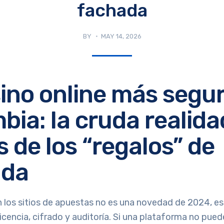
fachada
BY
MAY 14, 2026
sino online más segu
bia: la cruda realida
s de los “regalos” de
ada
n los sitios de apuestas no es una novedad de 2024, e
 licencia, cifrado y auditoría. Si una plataforma no pue