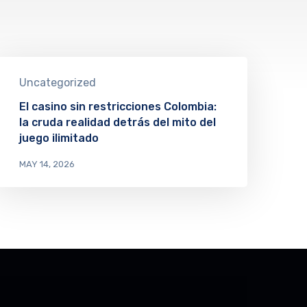
Uncategorized
El casino sin restricciones Colombia:
la cruda realidad detrás del mito del
juego ilimitado
MAY 14, 2026