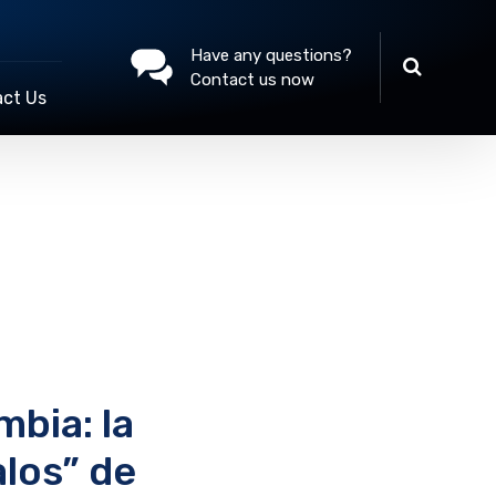
Have any questions?
Contact us now
ct Us
bia: la
alos” de