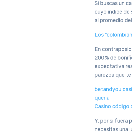
Si buscas un c
cuyo índice de 
al promedio del
Los “colombian
En contraposici
200 % de bonifi
expectativa rea
parezca que te
betandyou casi
quería
Casino código d
Y, por si fuera
necesitas una l