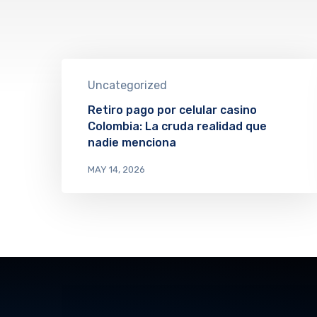
Uncategorized
Retiro pago por celular casino
Colombia: La cruda realidad que
nadie menciona
MAY 14, 2026