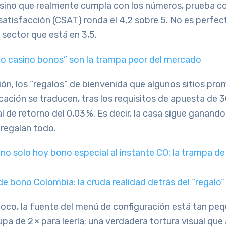
asino que realmente cumpla con los números, prueba c
satisfacción (CSAT) ronda el 4,2 sobre 5. No es perfec
 sector que está en 3,5.
o casino bonos” son la trampa peor del mercado
ón, los “regalos” de bienvenida que algunos sitios pr
cación se traducen, tras los requisitos de apuesta de 3
l de retorno del 0,03 %. Es decir, la casa sigue ganand
 regalan todo.
no solo hoy bono especial al instante CO: la trampa d
e bono Colombia: la cruda realidad detrás del “regalo
 poco, la fuente del menú de configuración está tan pe
upa de 2 × para leerla; una verdadera tortura visual que 