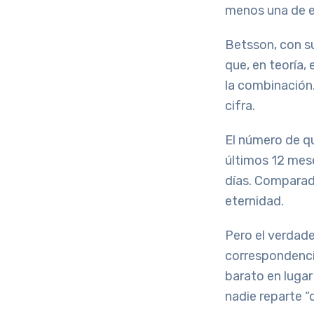
menos una de es
Betsson, con s
que, en teoría,
la combinación.
cifra.
El número de qu
últimos 12 mese
días. Comparad
eternidad.
Pero el verdad
correspondencia
barato en lugar
nadie reparte “d