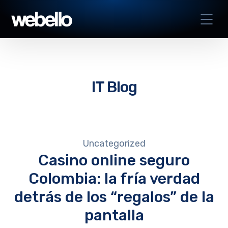
IT Blog
Uncategorized
Casino online seguro
Colombia: la fría verdad
detrás de los “regalos” de la
pantalla