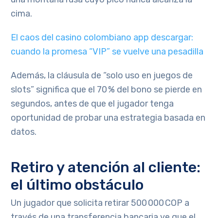
cima.
El caos del casino colombiano app descargar:
cuando la promesa “VIP” se vuelve una pesadilla
Además, la cláusula de “solo uso en juegos de
slots” significa que el 70 % del bono se pierde en
segundos, antes de que el jugador tenga
oportunidad de probar una estrategia basada en
datos.
Retiro y atención al cliente:
el último obstáculo
Un jugador que solicita retirar 500 000 COP a
través de una transferencia bancaria ve que el