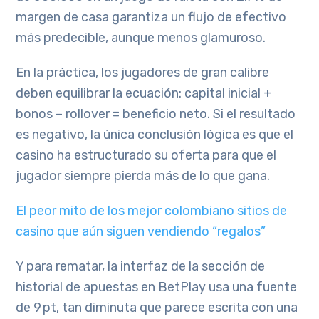
margen de casa garantiza un flujo de efectivo
más predecible, aunque menos glamuroso.
En la práctica, los jugadores de gran calibre
deben equilibrar la ecuación: capital inicial +
bonos – rollover = beneficio neto. Si el resultado
es negativo, la única conclusión lógica es que el
casino ha estructurado su oferta para que el
jugador siempre pierda más de lo que gana.
El peor mito de los mejor colombiano sitios de
casino que aún siguen vendiendo “regalos”
Y para rematar, la interfaz de la sección de
historial de apuestas en BetPlay usa una fuente
de 9 pt, tan diminuta que parece escrita con una