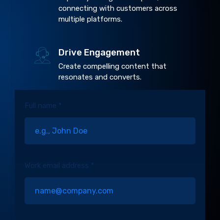
connecting with customers across
multiple platforms.
Drive Engagement
Create compelling content that
resonates and converts.
Full name *
Work email address *