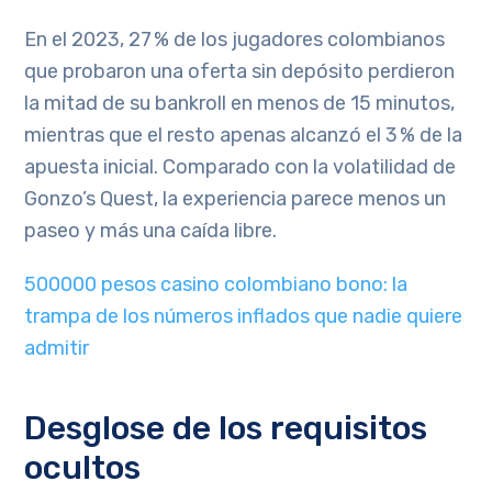
En el 2023, 27 % de los jugadores colombianos
que probaron una oferta sin depósito perdieron
la mitad de su bankroll en menos de 15 minutos,
mientras que el resto apenas alcanzó el 3 % de la
apuesta inicial. Comparado con la volatilidad de
Gonzo’s Quest, la experiencia parece menos un
paseo y más una caída libre.
500000 pesos casino colombiano bono: la
trampa de los números inflados que nadie quiere
admitir
Desglose de los requisitos
ocultos