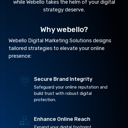
while Webello takes the helm of your digital
strategy deserve.
Why webello?
Webello Digital Marketing Solutions designs
tailored strategies to elevate your online
presence:
Secure Brand Integrity
Safeguard your online reputation and
build trust with robust digital
protection.
Enhance Online Reach
Expand your digital footprint,