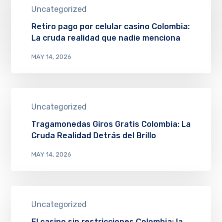
Uncategorized
Retiro pago por celular casino Colombia:
La cruda realidad que nadie menciona
MAY 14, 2026
Uncategorized
Tragamonedas Giros Gratis Colombia: La
Cruda Realidad Detrás del Brillo
MAY 14, 2026
Uncategorized
El casino sin restricciones Colombia: la