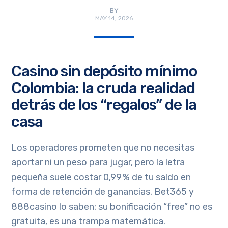
BY
MAY 14, 2026
Casino sin depósito mínimo
Colombia: la cruda realidad
detrás de los “regalos” de la
casa
Los operadores prometen que no necesitas
aportar ni un peso para jugar, pero la letra
pequeña suele costar 0,99 % de tu saldo en
forma de retención de ganancias. Bet365 y
888casino lo saben: su bonificación “free” no es
gratuita, es una trampa matemática.