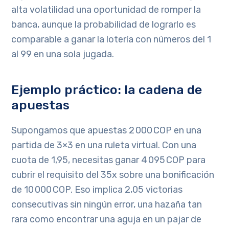
alta volatilidad una oportunidad de romper la
banca, aunque la probabilidad de lograrlo es
comparable a ganar la lotería con números del 1
al 99 en una sola jugada.
Ejemplo práctico: la cadena de
apuestas
Supongamos que apuestas 2 000 COP en una
partida de 3×3 en una ruleta virtual. Con una
cuota de 1,95, necesitas ganar 4 095 COP para
cubrir el requisito del 35x sobre una bonificación
de 10 000 COP. Eso implica 2,05 victorias
consecutivas sin ningún error, una hazaña tan
rara como encontrar una aguja en un pajar de