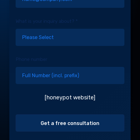
What is your inquiry about? *
Phone number
[honeypot website]