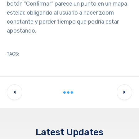
botón “Confirmar” parece un punto en un mapa
estelar, obligando al usuario a hacer zoom
constante y perder tiempo que podría estar
apostando.
TAGS:
Latest Updates