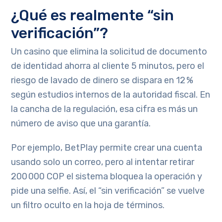
¿Qué es realmente “sin
verificación”?
Un casino que elimina la solicitud de documento
de identidad ahorra al cliente 5 minutos, pero el
riesgo de lavado de dinero se dispara en 12 %
según estudios internos de la autoridad fiscal. En
la cancha de la regulación, esa cifra es más un
número de aviso que una garantía.
Por ejemplo, BetPlay permite crear una cuenta
usando solo un correo, pero al intentar retirar
200 000 COP el sistema bloquea la operación y
pide una selfie. Así, el “sin verificación” se vuelve
un filtro oculto en la hoja de términos.