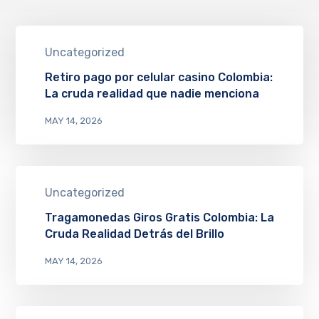
Uncategorized
Retiro pago por celular casino Colombia:
La cruda realidad que nadie menciona
MAY 14, 2026
Uncategorized
Tragamonedas Giros Gratis Colombia: La
Cruda Realidad Detrás del Brillo
MAY 14, 2026