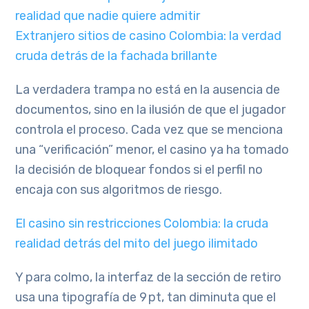
realidad que nadie quiere admitir
Extranjero sitios de casino Colombia: la verdad
cruda detrás de la fachada brillante
La verdadera trampa no está en la ausencia de
documentos, sino en la ilusión de que el jugador
controla el proceso. Cada vez que se menciona
una “verificación” menor, el casino ya ha tomado
la decisión de bloquear fondos si el perfil no
encaja con sus algoritmos de riesgo.
El casino sin restricciones Colombia: la cruda
realidad detrás del mito del juego ilimitado
Y para colmo, la interfaz de la sección de retiro
usa una tipografía de 9 pt, tan diminuta que el