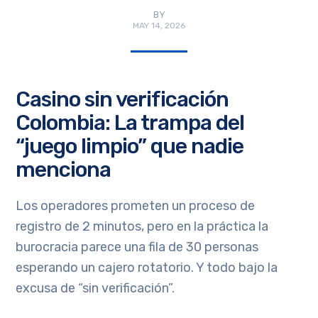
BY
MAY 14, 2026
Casino sin verificación
Colombia: La trampa del
“juego limpio” que nadie
menciona
Los operadores prometen un proceso de
registro de 2 minutos, pero en la práctica la
burocracia parece una fila de 30 personas
esperando un cajero rotatorio. Y todo bajo la
excusa de “sin verificación”.