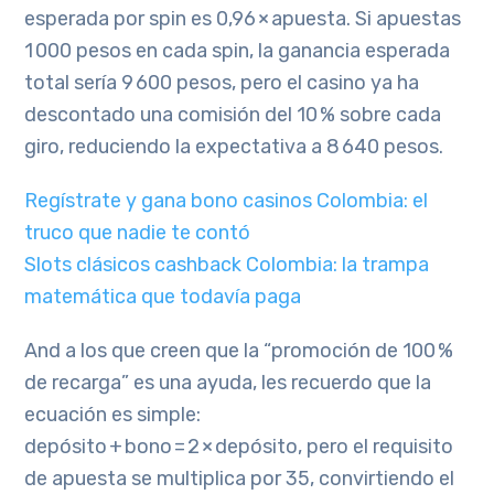
esperada por spin es 0,96 × apuesta. Si apuestas
1 000 pesos en cada spin, la ganancia esperada
total sería 9 600 pesos, pero el casino ya ha
descontado una comisión del 10 % sobre cada
giro, reduciendo la expectativa a 8 640 pesos.
Regístrate y gana bono casinos Colombia: el
truco que nadie te contó
Slots clásicos cashback Colombia: la trampa
matemática que todavía paga
And a los que creen que la “promoción de 100 %
de recarga” es una ayuda, les recuerdo que la
ecuación es simple:
depósito + bono = 2 × depósito, pero el requisito
de apuesta se multiplica por 35, convirtiendo el