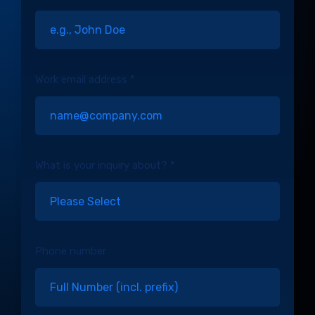
Work email address *
What is your inquiry about? *
Phone number