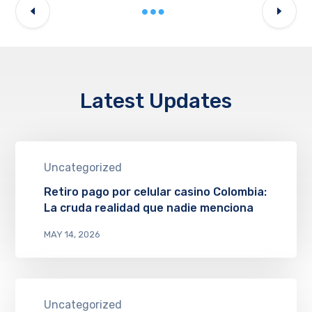
Latest Updates
Uncategorized
Retiro pago por celular casino Colombia:
La cruda realidad que nadie menciona
MAY 14, 2026
Uncategorized