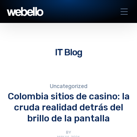
IT Blog
Uncategorized
Colombia sitios de casino: la
cruda realidad detrás del
brillo de la pantalla
BY