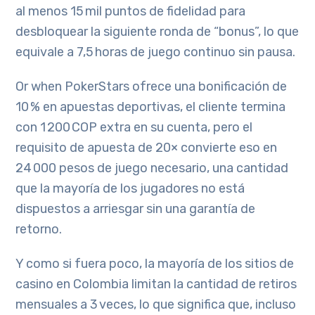
al menos 15 mil puntos de fidelidad para
desbloquear la siguiente ronda de “bonus”, lo que
equivale a 7,5 horas de juego continuo sin pausa.
Or when PokerStars ofrece una bonificación de
10 % en apuestas deportivas, el cliente termina
con 1 200 COP extra en su cuenta, pero el
requisito de apuesta de 20× convierte eso en
24 000 pesos de juego necesario, una cantidad
que la mayoría de los jugadores no está
dispuestos a arriesgar sin una garantía de
retorno.
Y como si fuera poco, la mayoría de los sitios de
casino en Colombia limitan la cantidad de retiros
mensuales a 3 veces, lo que significa que, incluso