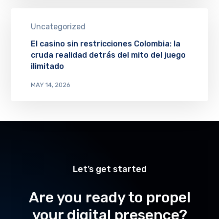
Uncategorized
El casino sin restricciones Colombia: la
cruda realidad detrás del mito del juego
ilimitado
MAY 14, 2026
Let’s get started
Are you ready to propel
your digital presence?