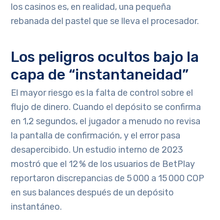
los casinos es, en realidad, una pequeña
rebanada del pastel que se lleva el procesador.
Los peligros ocultos bajo la
capa de “instantaneidad”
El mayor riesgo es la falta de control sobre el
flujo de dinero. Cuando el depósito se confirma
en 1,2 segundos, el jugador a menudo no revisa
la pantalla de confirmación, y el error pasa
desapercibido. Un estudio interno de 2023
mostró que el 12 % de los usuarios de BetPlay
reportaron discrepancias de 5 000 a 15 000 COP
en sus balances después de un depósito
instantáneo.