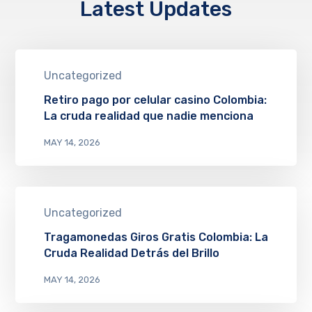
Latest Updates
Uncategorized
Retiro pago por celular casino Colombia:
La cruda realidad que nadie menciona
MAY 14, 2026
Uncategorized
Tragamonedas Giros Gratis Colombia: La
Cruda Realidad Detrás del Brillo
MAY 14, 2026