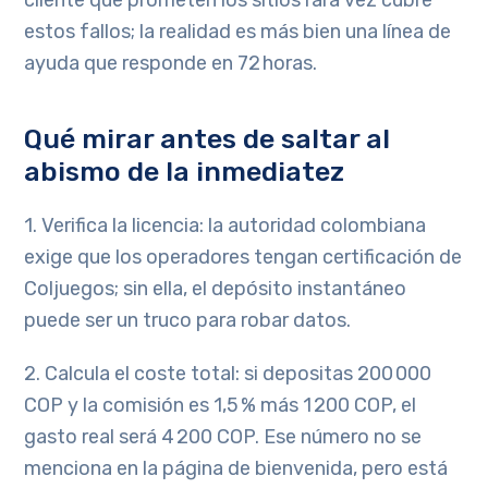
cliente que prometen los sitios rara vez cubre
estos fallos; la realidad es más bien una línea de
ayuda que responde en 72 horas.
Qué mirar antes de saltar al
abismo de la inmediatez
1. Verifica la licencia: la autoridad colombiana
exige que los operadores tengan certificación de
Coljuegos; sin ella, el depósito instantáneo
puede ser un truco para robar datos.
2. Calcula el coste total: si depositas 200 000
COP y la comisión es 1,5 % más 1 200 COP, el
gasto real será 4 200 COP. Ese número no se
menciona en la página de bienvenida, pero está