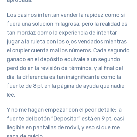
aprobada.
Los casinos intentan vender la rapidez como si
fuera una solución milagrosa, pero la realidad es
tan mordaz como la experiencia de intentar
jugar a la ruleta con los ojos vendados mientras
el crupier cuenta mal los números. Cada segundo
ganado en el depósito equivale a un segundo
perdido en la revisión de términos, y al final del
día, la diferencia es tan insignificante como la
fuente de 8 pt en la página de ayuda que nadie
lee.
Y no me hagan empezar con el peor detalle: la
fuente del botón “Depositar” está en 9 pt, casi
ilegible en pantallas de móvil, y eso sí que me
saca de quicio.