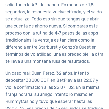
solicitud a la API del banco. En menos de 1,8
segundos, la respuesta vuelve cifrada, y el saldo
se actualiza. Todo eso sin que tengas que abrir
una cuenta de ahorro nueva. Si comparas este
proceso con la rutina de 4‑7 pasos de las apps
tradicionales, la ventaja es tan clara como la
diferencia entre Starburst y Gonzo’s Quest en
términos de volatilidad: una es predecible, la otra
te lleva a una montaña rusa de resultados.
Un caso real: Juan Pérez, 32 años, intentó
depositar 30 000 COP en BetPlay a las 22:07 y
vio la confirmación a las 22:07 : 02. En la misma
franja horaria, su amigo intentó lo mismo en
RummyCasino y tuvo que esperar hasta las
22:07 : 15. Esa brecha de 13 segundos se traduce