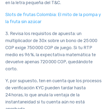
en la letra pequeña del T&C.
Slots de frutas Colombia: El mito de la pompa y
la fruta sin azúcar
3. Revisa los requisitos de apuesta: un
multiplicador de 30x sobre un bono de 25 000
COP exige 750 000 COP de juego. Si tu RTP
medio es 96 %, la expectativa matemática te
devuelve apenas 720 000 COP, quedándote
corto.
Y, por supuesto, ten en cuenta que los procesos
de verificación KYC pueden tardar hasta
24 horas, lo que anula la ventaja de la
instantaneidad si tu cuenta aún no está