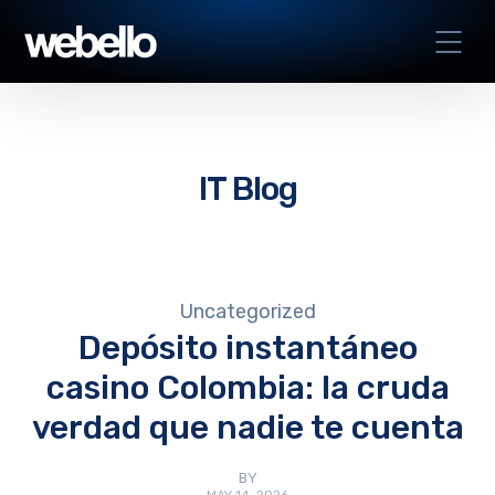
IT Blog
Uncategorized
Depósito instantáneo
casino Colombia: la cruda
verdad que nadie te cuenta
BY