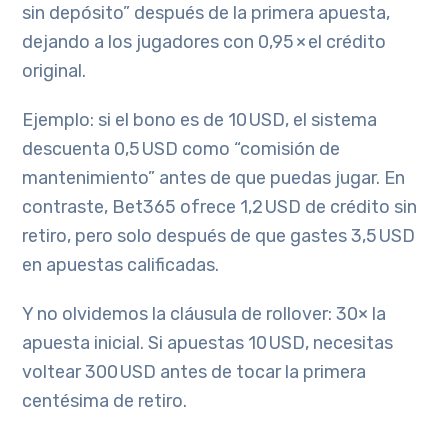
sin depósito” después de la primera apuesta,
dejando a los jugadores con 0,95 × el crédito
original.
Ejemplo: si el bono es de 10 USD, el sistema
descuenta 0,5 USD como “comisión de
mantenimiento” antes de que puedas jugar. En
contraste, Bet365 ofrece 1,2 USD de crédito sin
retiro, pero solo después de que gastes 3,5 USD
en apuestas calificadas.
Y no olvidemos la cláusula de rollover: 30× la
apuesta inicial. Si apuestas 10 USD, necesitas
voltear 300 USD antes de tocar la primera
centésima de retiro.