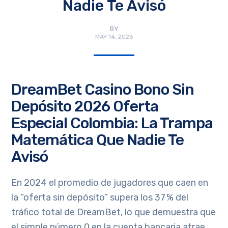
Nadie Te Avisó
BY
MAY 14, 2026
DreamBet Casino Bono Sin
Depósito 2026 Oferta
Especial Colombia: La Trampa
Matemática Que Nadie Te
Avisó
En 2024 el promedio de jugadores que caen en
la “oferta sin depósito” supera los 37 % del
tráfico total de DreamBet, lo que demuestra que
el simple número 0 en la cuenta bancaria atrae