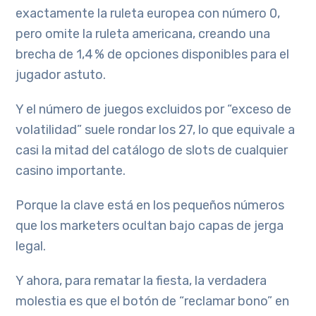
exactamente la ruleta europea con número 0,
pero omite la ruleta americana, creando una
brecha de 1,4 % de opciones disponibles para el
jugador astuto.
Y el número de juegos excluidos por “exceso de
volatilidad” suele rondar los 27, lo que equivale a
casi la mitad del catálogo de slots de cualquier
casino importante.
Porque la clave está en los pequeños números
que los marketers ocultan bajo capas de jerga
legal.
Y ahora, para rematar la fiesta, la verdadera
molestia es que el botón de “reclamar bono” en