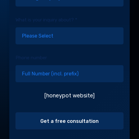
What is your inquiry about? *
Phone number
[honeypot website]