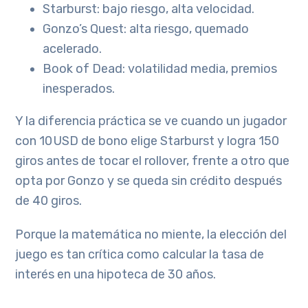
Starburst: bajo riesgo, alta velocidad.
Gonzo’s Quest: alta riesgo, quemado
acelerado.
Book of Dead: volatilidad media, premios
inesperados.
Y la diferencia práctica se ve cuando un jugador
con 10 USD de bono elige Starburst y logra 150
giros antes de tocar el rollover, frente a otro que
opta por Gonzo y se queda sin crédito después
de 40 giros.
Porque la matemática no miente, la elección del
juego es tan crítica como calcular la tasa de
interés en una hipoteca de 30 años.