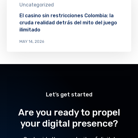
Uncategorized
El casino sin restricciones Colombia: la
cruda realidad detrás del mito del juego
ilimitado
MAY 14, 2026
Let’s get started
Are you ready to propel
your digital presence?