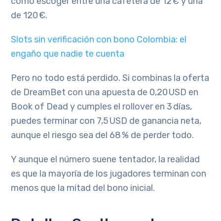
como escoger entre una cafetera de 12 € y una
de 120 €.
Slots sin verificación con bono Colombia: el
engaño que nadie te cuenta
Pero no todo está perdido. Si combinas la oferta
de DreamBet con una apuesta de 0,20 USD en
Book of Dead y cumples el rollover en 3 días,
puedes terminar con 7,5 USD de ganancia neta,
aunque el riesgo sea del 68 % de perder todo.
Y aunque el número suene tentador, la realidad
es que la mayoría de los jugadores terminan con
menos que la mitad del bono inicial.