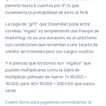
permite hasta 5 cuentas por IP, lo que
incrementa la probabilidad de éxito al 16 %.
La regla de “gift” que DreamBet pone entre
comillas “regalo” es simplemente una trampa de
marketing: no es una donación, es un préstamo
con condiciones que recuerdan a una tarjeta de
crédito sin intereses pero con cargos ocultos.
Y si piensas que los bonos son “regalos” que
pueden multiplicarse como la tabla de
multiplicar, piénsalo de nuevo: 1 × 10 USD =
10 USD, pero 30 × 10 USD = 300 USD que nunca
verás.
Casino bono para jugadores colombianos: la