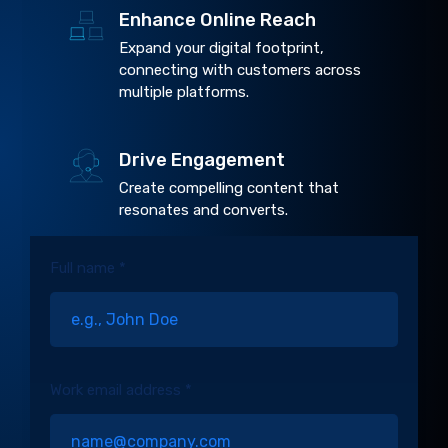
Enhance Online Reach
Expand your digital footprint,
connecting with customers across
multiple platforms.
Drive Engagement
Create compelling content that
resonates and converts.
Full name *
Work email address *