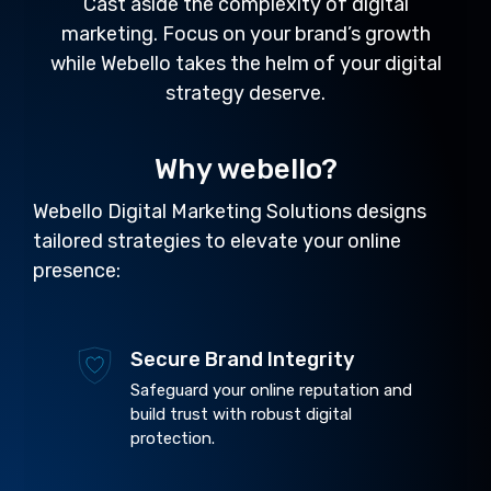
Cast aside the complexity of digital
marketing. Focus on your brand’s growth
while Webello takes the helm of your digital
strategy deserve.
Why webello?
Webello Digital Marketing Solutions designs
tailored strategies to elevate your online
presence:
Secure Brand Integrity
Safeguard your online reputation and
build trust with robust digital
protection.