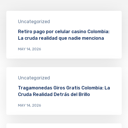
Uncategorized
Retiro pago por celular casino Colombia:
La cruda realidad que nadie menciona
MAY 14, 2026
Uncategorized
Tragamonedas Giros Gratis Colombia: La
Cruda Realidad Detrás del Brillo
MAY 14, 2026