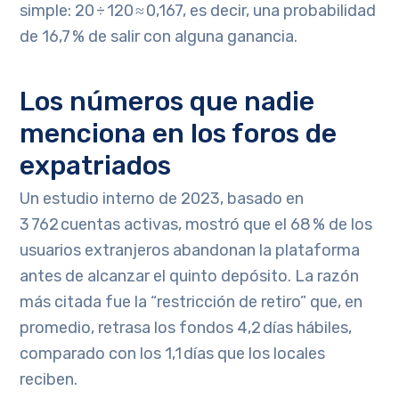
simple: 20 ÷ 120 ≈ 0,167, es decir, una probabilidad
de 16,7 % de salir con alguna ganancia.
Los números que nadie
menciona en los foros de
expatriados
Un estudio interno de 2023, basado en
3 762 cuentas activas, mostró que el 68 % de los
usuarios extranjeros abandonan la plataforma
antes de alcanzar el quinto depósito. La razón
más citada fue la “restricción de retiro” que, en
promedio, retrasa los fondos 4,2 días hábiles,
comparado con los 1,1 días que los locales
reciben.