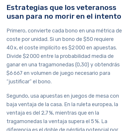
Estrategias que los veteranoss
usan para no morir en el intento
Primero, convierte cada bono en una métrica de
coste por unidad. Si un bono de $50 requiere
40 x, el coste implícito es $2 000 en apuestas.
Divide $2 000 entre la probabilidad media de
ganar en una tragamonedas (0,30) y obtendrás
$6 667 en volumen de juego necesario para
“justificar” el bono.
Segundo, usa apuestas en juegos de mesa con
baja ventaja de la casa. En la ruleta europea, la
ventaja es del 2,7 %, mientras que en la
tragamonedas la ventaja supera el 5 %. La
diferencia es el doble de pérdida potencial por