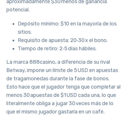
aproximadamente $30 menos de ganancia
potencial.
Depósito mínimo: $10 en la mayoría de los
sitios.
Requisito de apuesta: 20‑30 x el bono.
Tiempo de retiro: 2‑5 días hábiles.
La marca 888casino, a diferencia de su rival
Betway, impone un límite de 5 USD en apuestas
de tragamonedas durante la fase de bonos.
Esto hace que el jugador tenga que completar al
menos 30 apuestas de $1 USD cada una, lo que
literalmente obliga a jugar 30 veces más de lo
que el mismo jugador gastaría en un café.