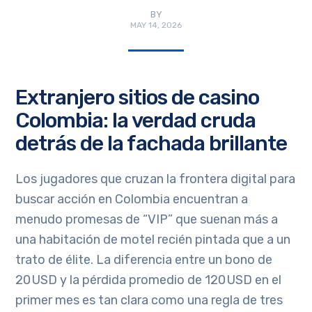
BY
MAY 14, 2026
Extranjero sitios de casino
Colombia: la verdad cruda
detrás de la fachada brillante
Los jugadores que cruzan la frontera digital para
buscar acción en Colombia encuentran a
menudo promesas de “VIP” que suenan más a
una habitación de motel recién pintada que a un
trato de élite. La diferencia entre un bono de
20 USD y la pérdida promedio de 120 USD en el
primer mes es tan clara como una regla de tres