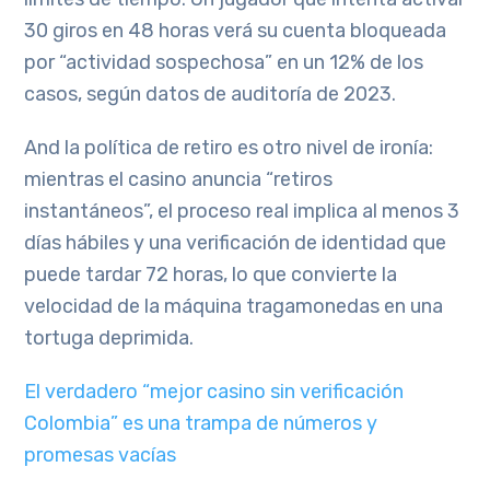
30 giros en 48 horas verá su cuenta bloqueada
por “actividad sospechosa” en un 12% de los
casos, según datos de auditoría de 2023.
And la política de retiro es otro nivel de ironía:
mientras el casino anuncia “retiros
instantáneos”, el proceso real implica al menos 3
días hábiles y una verificación de identidad que
puede tardar 72 horas, lo que convierte la
velocidad de la máquina tragamonedas en una
tortuga deprimida.
El verdadero “mejor casino sin verificación
Colombia” es una trampa de números y
promesas vacías