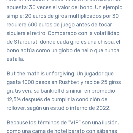
apuesta: 30 veces el valor del bono. Un ejemplo
simple: 20 euros de giros multiplicados por 30
requiere 600 euros de juego antes de tocar
siquiera el retiro. Comparado con la volatilidad
de Starburst, donde cada giro es una chispa, el
bono actúa como un globo de helio que nunca
estalla.
But the math is unforgiving. Un jugador que
gasta 1000 pesos en Rushbet y recibe 25 giros
gratis verá su bankroll disminuir en promedio
12,5% después de cumplir la condición de
rollover, según un estudio interno de 2022.
Because los términos de “VIP” son una ilusión,
como una cama de hotel barato con sábanas