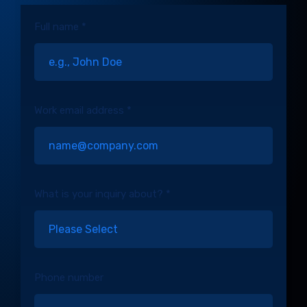
Full name *
Work email address *
What is your inquiry about? *
Phone number