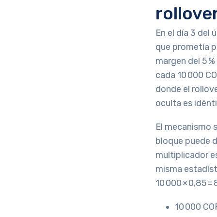
rollove
En el día 3 del
que prometía pa
margen del 5 % 
cada 10 000 CO
donde el rollov
oculta es idénti
El mecanismo se
bloque puede di
multiplicador es
misma estadísti
10 000 × 0,85 =
10 000 CO