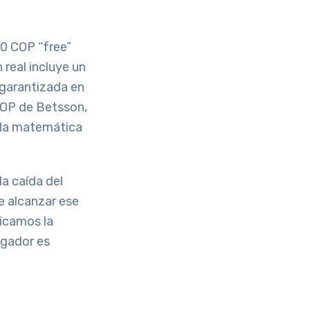
00 COP “free”
 real incluye un
 garantizada en
COP de Betsson,
o la matemática
a caída del
e alcanzar ese
licamos la
jugador es