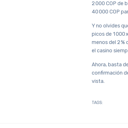
2 000 COP de b
40 000 COP para
Y no olvides qu
picos de 1 000 
menos del 2 % d
el casino siempr
Ahora, basta de
confirmación de 
vista.
TAGS: