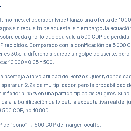
r
 último mes, el operador Ivibet lanzó una oferta de 10 0
gos sin requisito de apuesta; sin embargo, la ecuación
sobre cada giro, lo que equivale a 500 COP de pérdida
P recibidos. Comparado con la bonificación de 5 000 
er es 30x, la diferencia parece un golpe de suerte, per
ca: 10 000 × 0,05 = 500.
 asemeja a la volatilidad de Gonzo’s Quest, donde cad
sparar un 2,2x de multiplicador, pero la probabilidad d
 inferior al 15 % en una partida típica de 20 giros. Si ap
ca a la bonificación de Ivibet, la expectativa real del 
 8 500 COP, no 10 000.
P de “bono” → 500 COP de margen oculto.