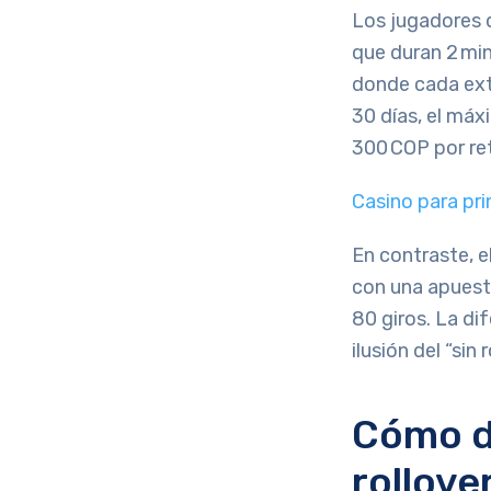
Los jugadores q
que duran 2 min
donde cada extr
30 días, el máxi
300 COP por re
Casino para pri
En contraste, e
con una apuest
80 giros. La d
ilusión del “sin
Cómo de
rollove