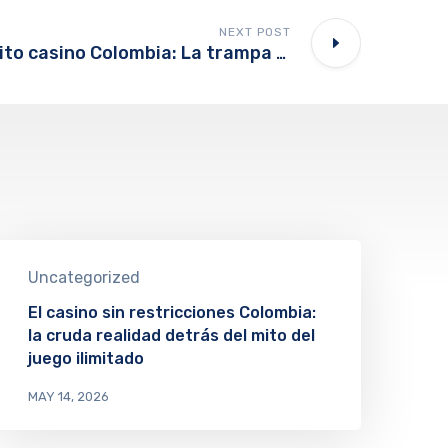
NEXT POST
Bonos sin depósito casino Colombia: La trampa que nadie quiere admitir
Uncategorized
El casino sin restricciones Colombia:
la cruda realidad detrás del mito del
juego ilimitado
MAY 14, 2026