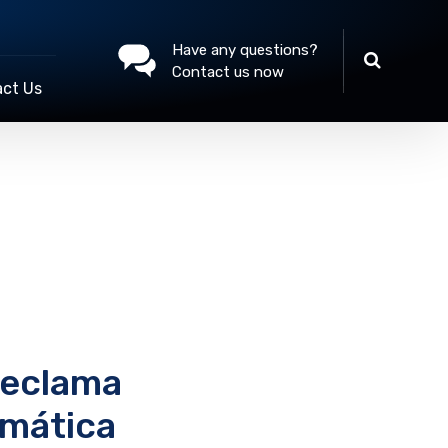
Have any questions?
Contact us now
ct Us
Reclama
emática