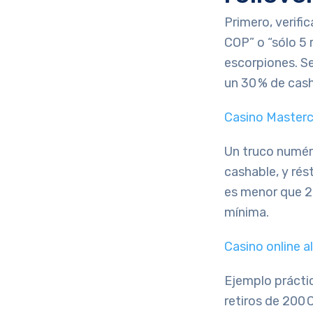
Primero, verifi
COP” o “sólo 5 r
escorpiones. S
un 30 % de cash
Casino Masterc
Un truco numéri
cashable, y rés
es menor que 2 
mínima.
Casino online a
Ejemplo práctic
retiros de 200 