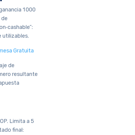
 ganancia 1 000
a de
on‑cashable”:
utilizables.
mesa Gratuita
aje de
úmero resultante
 apuesta
OP. Limita a 5
ado final: