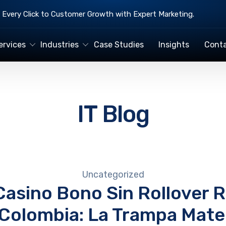
Every Click to Customer Growth with Expert Marketing.
ervices
Industries
Case Studies
Insights
Conta
IT Blog
Uncategorized
 Casino Bono Sin Rollover 
Colombia: La Trampa Mat