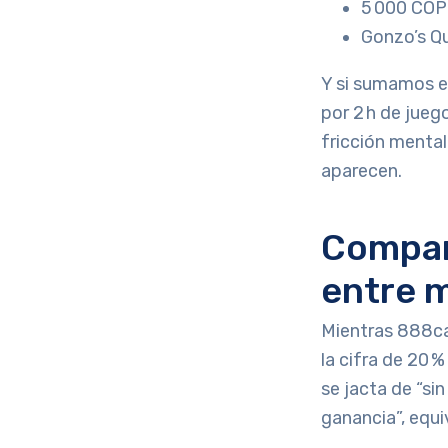
5 000 COP
Gonzo’s Qu
Y si sumamos e
por 2 h de jueg
fricción mental
aparecen.
Compar
entre 
Mientras 888ca
la cifra de 20 
se jacta de “si
ganancia”, equi