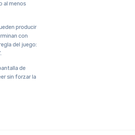
do al menos
pueden producir
terminan con
regla del juego:
.
pantalla de
er sin forzar la