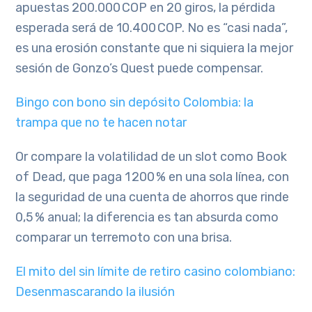
apuestas 200.000 COP en 20 giros, la pérdida
esperada será de 10.400 COP. No es “casi nada”,
es una erosión constante que ni siquiera la mejor
sesión de Gonzo’s Quest puede compensar.
Bingo con bono sin depósito Colombia: la
trampa que no te hacen notar
Or compare la volatilidad de un slot como Book
of Dead, que paga 1 200 % en una sola línea, con
la seguridad de una cuenta de ahorros que rinde
0,5 % anual; la diferencia es tan absurda como
comparar un terremoto con una brisa.
El mito del sin límite de retiro casino colombiano:
Desenmascarando la ilusión