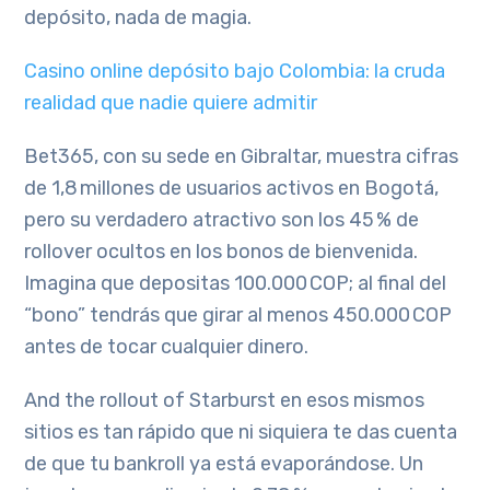
depósito, nada de magia.
Casino online depósito bajo Colombia: la cruda
realidad que nadie quiere admitir
Bet365, con su sede en Gibraltar, muestra cifras
de 1,8 millones de usuarios activos en Bogotá,
pero su verdadero atractivo son los 45 % de
rollover ocultos en los bonos de bienvenida.
Imagina que depositas 100.000 COP; al final del
“bono” tendrás que girar al menos 450.000 COP
antes de tocar cualquier dinero.
And the rollout of Starburst en esos mismos
sitios es tan rápido que ni siquiera te das cuenta
de que tu bankroll ya está evaporándose. Un