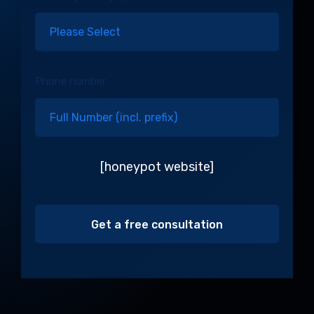
Phone number
[honeypot website]
Alternative: