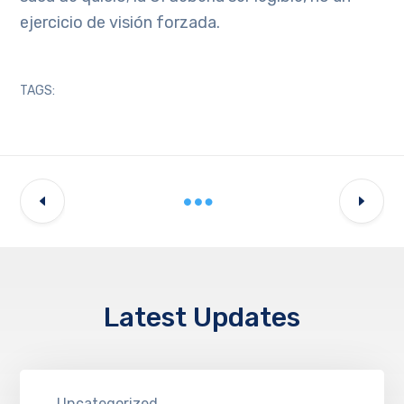
ejercicio de visión forzada.
TAGS:
Latest Updates
Uncategorized