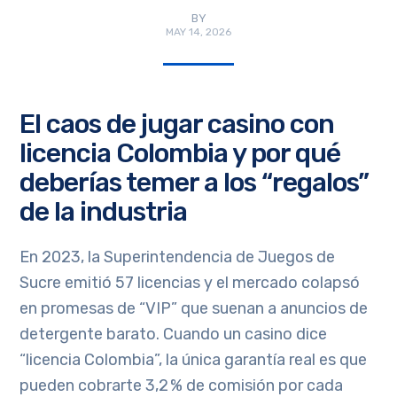
BY
MAY 14, 2026
El caos de jugar casino con
licencia Colombia y por qué
deberías temer a los “regalos”
de la industria
En 2023, la Superintendencia de Juegos de
Sucre emitió 57 licencias y el mercado colapsó
en promesas de “VIP” que suenan a anuncios de
detergente barato. Cuando un casino dice
“licencia Colombia”, la única garantía real es que
pueden cobrarte 3,2 % de comisión por cada