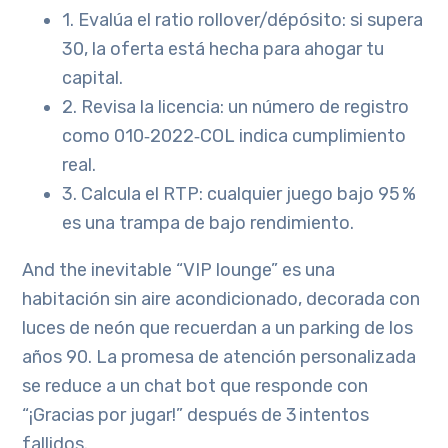
1. Evalúa el ratio rollover/dépósito: si supera
30, la oferta está hecha para ahogar tu
capital.
2. Revisa la licencia: un número de registro
como 010‑2022‑COL indica cumplimiento
real.
3. Calcula el RTP: cualquier juego bajo 95 %
es una trampa de bajo rendimiento.
And the inevitable “VIP lounge” es una
habitación sin aire acondicionado, decorada con
luces de neón que recuerdan a un parking de los
años 90. La promesa de atención personalizada
se reduce a un chat bot que responde con
“¡Gracias por jugar!” después de 3 intentos
fallidos.