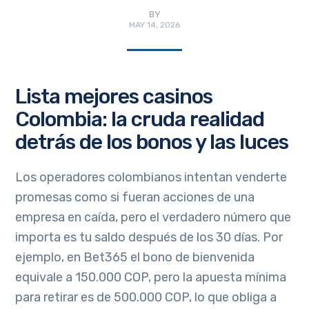
BY
MAY 14, 2026
Lista mejores casinos
Colombia: la cruda realidad
detrás de los bonos y las luces
Los operadores colombianos intentan venderte
promesas como si fueran acciones de una
empresa en caída, pero el verdadero número que
importa es tu saldo después de los 30 días. Por
ejemplo, en Bet365 el bono de bienvenida
equivale a 150.000 COP, pero la apuesta mínima
para retirar es de 500.000 COP, lo que obliga a