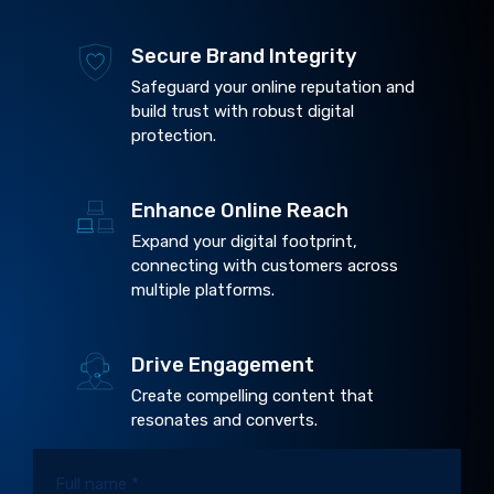
Secure Brand Integrity
Safeguard your online reputation and
build trust with robust digital
protection.
Enhance Online Reach
Expand your digital footprint,
connecting with customers across
multiple platforms.
Drive Engagement
Create compelling content that
resonates and converts.
Full name *