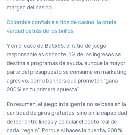
margen del casino.
Colombia confiable sitios de casino: la cruda
verdad detrás de los brillos
Y en el caso de Bet365, el ratio de juego
responsable es decente: 1 % de los ingresos se
destina a programas de ayuda, aunque la mayor
parte del presupuesto se consume en marketing
agresivo, como banners que prometen “gana
200 % en tu primera apuesta”.
En resumen, el juego inteligente no se basa en la
cantidad de giros gratuitos, sino en la capacidad
de leer entre líneas y calcular el costo real de
cada “regalo”. Porque si haces la cuenta, 200 %