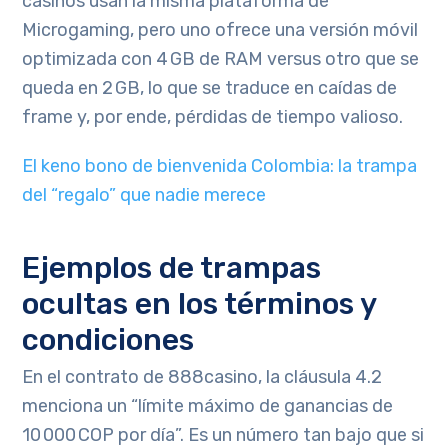
casinos usan la misma plataforma de
Microgaming, pero uno ofrece una versión móvil
optimizada con 4 GB de RAM versus otro que se
queda en 2 GB, lo que se traduce en caídas de
frame y, por ende, pérdidas de tiempo valioso.
El keno bono de bienvenida Colombia: la trampa
del “regalo” que nadie merece
Ejemplos de trampas
ocultas en los términos y
condiciones
En el contrato de 888casino, la cláusula 4.2
menciona un “límite máximo de ganancias de
10 000 COP por día”. Es un número tan bajo que si