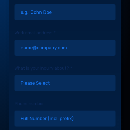
Work email address *
What is your inquiry about? *
Phone number