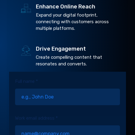
Enhance Online Reach
Expand your digital footprint,
connecting with customers across
multiple platforms.
Drive Engagement
Create compelling content that
resonates and converts.
Full name *
Work email address *