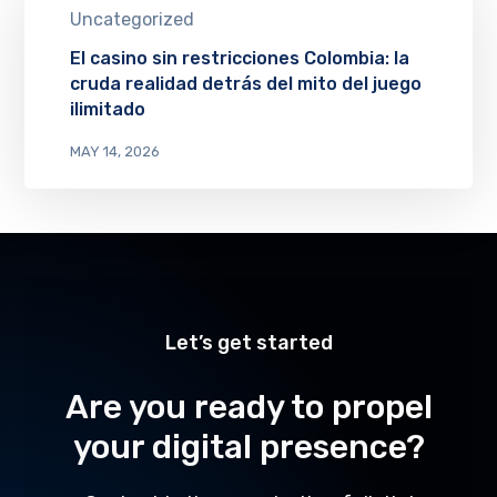
Uncategorized
El casino sin restricciones Colombia: la
cruda realidad detrás del mito del juego
ilimitado
MAY 14, 2026
Let’s get started
Are you ready to propel
your digital presence?