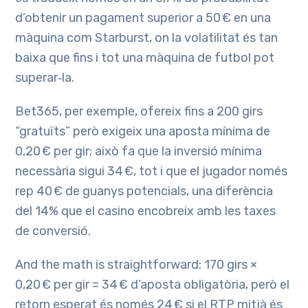
d’obtenir un pagament superior a 50 € en una
màquina com Starburst, on la volatilitat és tan
baixa que fins i tot una màquina de futbol pot
superar‑la.
Bet365, per exemple, ofereix fins a 200 girs
“gratuïts” però exigeix una aposta mínima de
0,20 € per gir; això fa que la inversió mínima
necessària sigui 34 €, tot i que el jugador només
rep 40 € de guanys potencials, una diferència
del 14% que el casino encobreix amb les taxes
de conversió.
And the math is straightforward: 170 girs ×
0,20 € per gir = 34 € d’aposta obligatòria, però el
retorn esperat és només 24 € si el RTP mitjà és