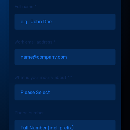
Full name *
Work email address *
What is your inquiry about? *
Phone number