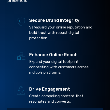
presence:
Secure Brand Integrity
Safeguard your online reputation and
build trust with robust digital
protection.
Enhance Online Reach
Expand your digital footprint,
connecting with customers across
multiple platforms.
Drive Engagement
Create compelling content that
resonates and converts.