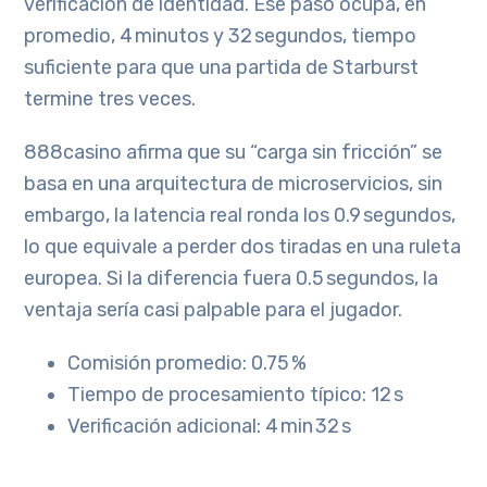
verificación de identidad. Ese paso ocupa, en
promedio, 4 minutos y 32 segundos, tiempo
suficiente para que una partida de Starburst
termine tres veces.
888casino afirma que su “carga sin fricción” se
basa en una arquitectura de microservicios, sin
embargo, la latencia real ronda los 0.9 segundos,
lo que equivale a perder dos tiradas en una ruleta
europea. Si la diferencia fuera 0.5 segundos, la
ventaja sería casi palpable para el jugador.
Comisión promedio: 0.75 %
Tiempo de procesamiento típico: 12 s
Verificación adicional: 4 min 32 s