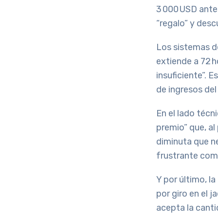
3 000 USD antes
“regalo” y desc
Los sistemas de
extiende a 72 h
insuficiente”. 
de ingresos de
En el lado técn
premio” que, al 
diminuta que ne
frustrante com
Y por último, l
por giro en el 
acepta la canti