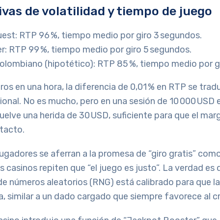
as de volatilidad y tiempo de juego
est: RTP 96 %, tiempo medio por giro 3 segundos.
: RTP 99 %, tiempo medio por giro 5 segundos.
lombiano (hipotético): RTP 85 %, tiempo medio por g
iros en una hora, la diferencia de 0,01 % en RTP se tra
cional. No es mucho, pero en una sesión de 10 000 USD
uelve una herida de 30 USD, suficiente para que el mar
tacto.
jugadores se aferran a la promesa de “giro gratis” como
os casinos repiten que “el juego es justo”. La verdad es 
de números aleatorios (RNG) está calibrado para que l
a, similar a un dado cargado que siempre favorece al cr