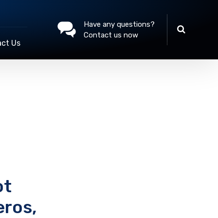
Have any questions?
Contact us now
ct Us
ot
ros,