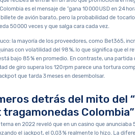
 que recibes al entrar en un sitio que promociona el m
olombia es el mensaje de “gana 10 000 USD en 24 horas
illete de avión barato, pero la probabilidad de tocarlo
eda 50 000 veces y que salga cara cada vez.
truco: la mayoría de los proveedores, como Bet365, incr
inas con volatilidad del 98 %, lo que significa que el re
stá bajo 85 % en promedio. En contraste, una partida 
idad de giro supera los 120 rpm parece una tortura com
 jackpot que tarda 3 meses en desembolsar.
eros detrás del mito del
t tragamonedas Colombia”
nterna en 2022 reveló que en un casino que anunciaba 
zando el jackpot, el 0,03 % realmente lo hizo. La difer