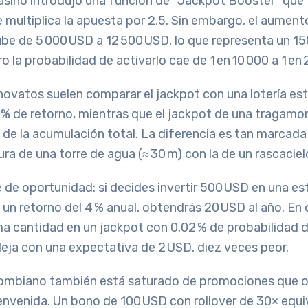
sino introdujo una función de “Jackpot Booster” que
multiplica la apuesta por 2,5. Sin embargo, el aument
be de 5 000 USD a 12 500 USD, lo que representa un 15
o la probabilidad de activarlo cae de 1 en 10 000 a 1 en 
ovatos suelen comparar el jackpot con una lotería esta
5 % de retorno, mientras que el jackpot de una tragam
 de la acumulación total. La diferencia es tan marcad
ura de una torre de agua (≈ 30 m) con la de un rascaciel
e de oportunidad: si decides invertir 500 USD en una es
 un retorno del 4 % anual, obtendrás 20 USD al año. En 
ma cantidad en un jackpot con 0,02 % de probabilidad 
eja con una expectativa de 2 USD, diez veces peor.
ombiano también está saturado de promociones que o
nvenida. Un bono de 100 USD con rollover de 30× equiv