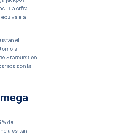
ega jackpot
”. La cifra
 equivale a
ustan el
torno al
de Starburst en
parada con la
 “mega
5 % de
encia es tan