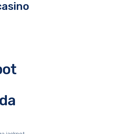
casino
pot
uda