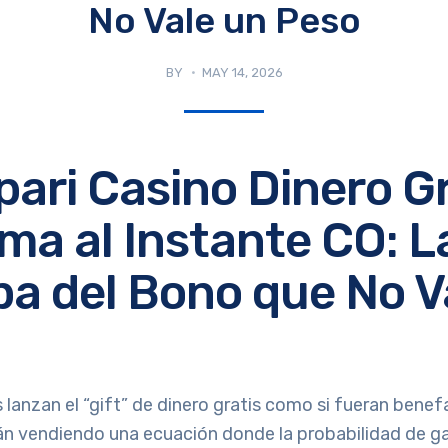
No Vale un Peso
BY
MAY 14, 2026
ari Casino Dinero Gr
ma al Instante CO: L
a del Bono que No V
lanzan el “gift” de dinero gratis como si fueran benef
tán vendiendo una ecuación donde la probabilidad de g