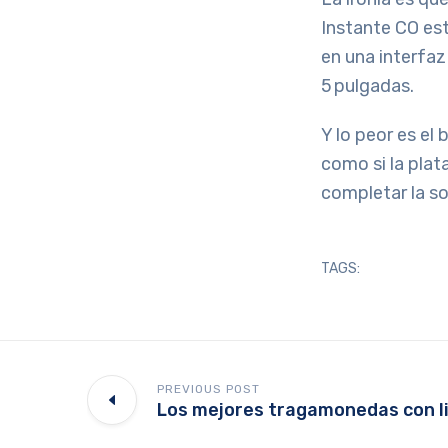
Instante CO est
en una interfaz
5 pulgadas.
Y lo peor es el
como si la plat
completar la so
TAGS:
PREVIOUS POST