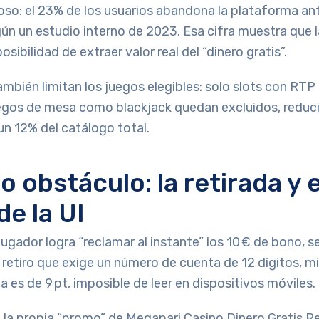
oso: el 23% de los usuarios abandona la plataforma an
egún un estudio interno de 2023. Esa cifra muestra que 
sibilidad de extraer valor real del “dinero gratis”.
mbién limitan los juegos elegibles: solo slots con RTP 
uegos de mesa como blackjack quedan excluidos, redu
un 12% del catálogo total.
mo obstáculo: la retirada y e
de la UI
jugador logra “reclamar al instante” los 10 € de bono, s
 retiro que exige un número de cuenta de 12 dígitos, mi
a es de 9 pt, imposible de leer en dispositivos móviles.
e la propia “promo” de Megapari Casino Dinero Gratis R