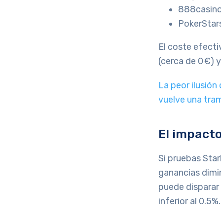
888casino:
PokerStars
El coste efecti
(cerca de 0 €) 
La peor ilusión
vuelve una tra
El impacto 
Si pruebas Star
ganancias dimi
puede disparar 
inferior al 0.5%.