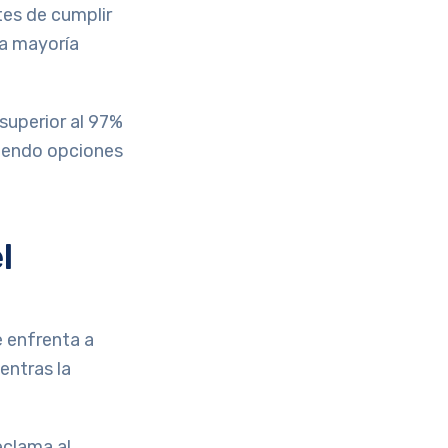
tes de cumplir
la mayoría
superior al 97%
ciendo opciones
l
e enfrenta a
entras la
eclama al