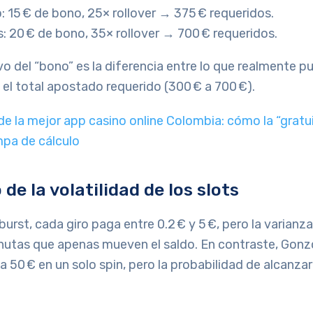
 15 € de bono, 25× rollover → 375 € requeridos.
: 20 € de bono, 35× rollover → 700 € requeridos.
vo del “bono” es la diferencia entre lo que realmente pu
y el total apostado requerido (300 € a 700 €).
 de la mejor app casino online Colombia: cómo la “grat
mpa de cálculo
de la volatilidad de los slots
burst, cada giro paga entre 0.2 € y 5 €, pero la varianz
nutas que apenas mueven el saldo. En contraste, Gonz
a 50 € en un solo spin, pero la probabilidad de alcanzar