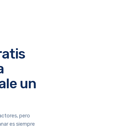
atis
a
ale un
actores, pero
anar es siempre