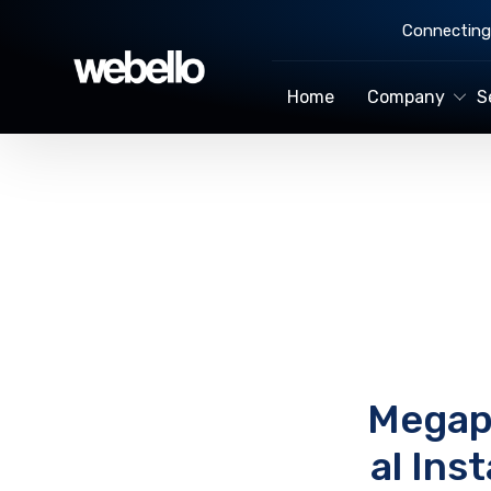
Connecting 
Home
Company
S
Megapa
al Ins