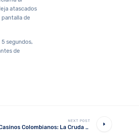
 deja atascados
 pantalla de
e 5 segundos,
antes de
NEXT POST
Retiro Nequi en Casinos Colombianos: La Cruda Realidad Que Nadie Te Cuenta