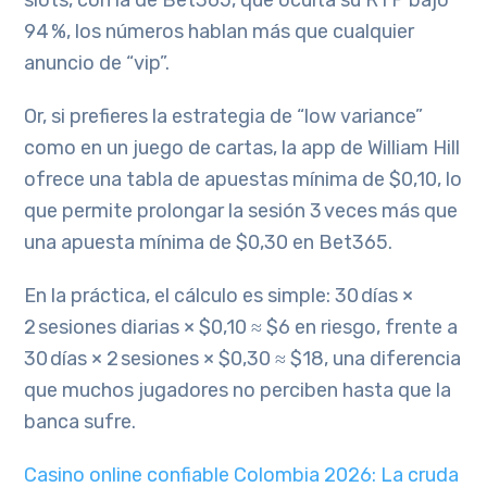
slots, con la de Bet365, que oculta su RTP bajo
94 %, los números hablan más que cualquier
anuncio de “vip”.
Or, si prefieres la estrategia de “low variance”
como en un juego de cartas, la app de William Hill
ofrece una tabla de apuestas mínima de $0,10, lo
que permite prolongar la sesión 3 veces más que
una apuesta mínima de $0,30 en Bet365.
En la práctica, el cálculo es simple: 30 días ×
2 sesiones diarias × $0,10 ≈ $6 en riesgo, frente a
30 días × 2 sesiones × $0,30 ≈ $18, una diferencia
que muchos jugadores no perciben hasta que la
banca sufre.
Casino online confiable Colombia 2026: La cruda