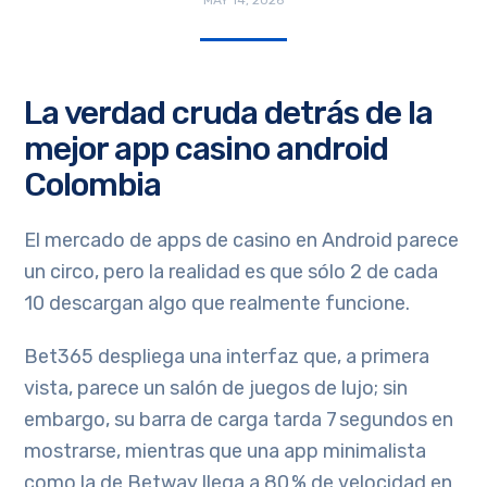
MAY 14, 2026
La verdad cruda detrás de la
mejor app casino android
Colombia
El mercado de apps de casino en Android parece
un circo, pero la realidad es que sólo 2 de cada
10 descargan algo que realmente funcione.
Bet365 despliega una interfaz que, a primera
vista, parece un salón de juegos de lujo; sin
embargo, su barra de carga tarda 7 segundos en
mostrarse, mientras que una app minimalista
como la de Betway llega a 80 % de velocidad en