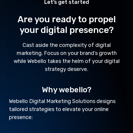
Let’s get started
Are you ready to propel
your digital presence?
Cast aside the complexity of digital
marketing. Focus on your brand’s growth
while Webello takes the helm of your digital
strategy deserve.
Why webello?
Webello Digital Marketing Solutions designs
tailored strategies to elevate your online
presence: