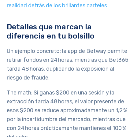
realidad detrás de los brillantes carteles
Detalles que marcan la
diferencia en tu bolsillo
Un ejemplo concreto: la app de Betway permite
retirar fondos en 24 horas, mientras que Bet365
tarda 48 horas, duplicando la exposición al
riesgo de fraude.
The math: Si ganas $200 en una sesión y la
extracción tarda 48 horas, el valor presente de
esos $200 se reduce aproximadamente un 1,2 %
por la incertidumbre del mercado, mientras que
con 24 horas prácticamente mantienes el 100 %