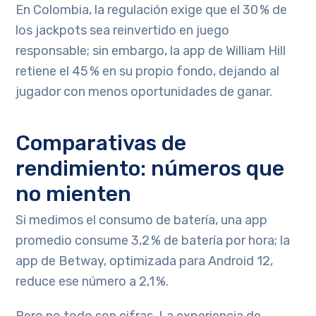
En Colombia, la regulación exige que el 30 % de
los jackpots sea reinvertido en juego
responsable; sin embargo, la app de William Hill
retiene el 45 % en su propio fondo, dejando al
jugador con menos oportunidades de ganar.
Comparativas de
rendimiento: números que
no mienten
Si medimos el consumo de batería, una app
promedio consume 3,2 % de batería por hora; la
app de Betway, optimizada para Android 12,
reduce ese número a 2,1 %.