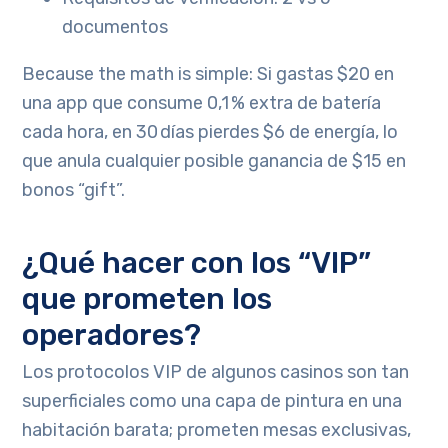
documentos
Because the math is simple: Si gastas $20 en
una app que consume 0,1 % extra de batería
cada hora, en 30 días pierdes $6 de energía, lo
que anula cualquier posible ganancia de $15 en
bonos “gift”.
¿Qué hacer con los “VIP”
que prometen los
operadores?
Los protocolos VIP de algunos casinos son tan
superficiales como una capa de pintura en una
habitación barata; prometen mesas exclusivas,