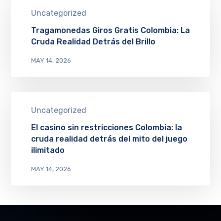
Uncategorized
Tragamonedas Giros Gratis Colombia: La
Cruda Realidad Detrás del Brillo
MAY 14, 2026
Uncategorized
El casino sin restricciones Colombia: la
cruda realidad detrás del mito del juego
ilimitado
MAY 14, 2026