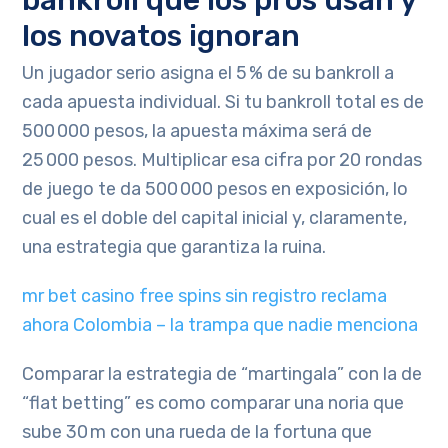
bankroll que los pros usan y
los novatos ignoran
Un jugador serio asigna el 5 % de su bankroll a
cada apuesta individual. Si tu bankroll total es de
500 000 pesos, la apuesta máxima será de
25 000 pesos. Multiplicar esa cifra por 20 rondas
de juego te da 500 000 pesos en exposición, lo
cual es el doble del capital inicial y, claramente,
una estrategia que garantiza la ruina.
mr bet casino free spins sin registro reclama
ahora Colombia – la trampa que nadie menciona
Comparar la estrategia de “martingala” con la de
“flat betting” es como comparar una noria que
sube 30 m con una rueda de la fortuna que