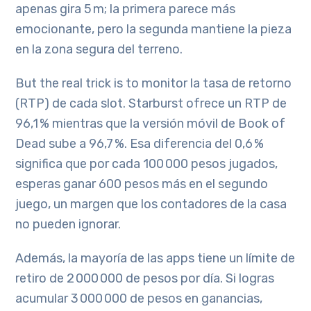
apenas gira 5 m; la primera parece más
emocionante, pero la segunda mantiene la pieza
en la zona segura del terreno.
But the real trick is to monitor la tasa de retorno
(RTP) de cada slot. Starburst ofrece un RTP de
96,1 % mientras que la versión móvil de Book of
Dead sube a 96,7 %. Esa diferencia del 0,6 %
significa que por cada 100 000 pesos jugados,
esperas ganar 600 pesos más en el segundo
juego, un margen que los contadores de la casa
no pueden ignorar.
Además, la mayoría de las apps tiene un límite de
retiro de 2 000 000 de pesos por día. Si logras
acumular 3 000 000 de pesos en ganancias,