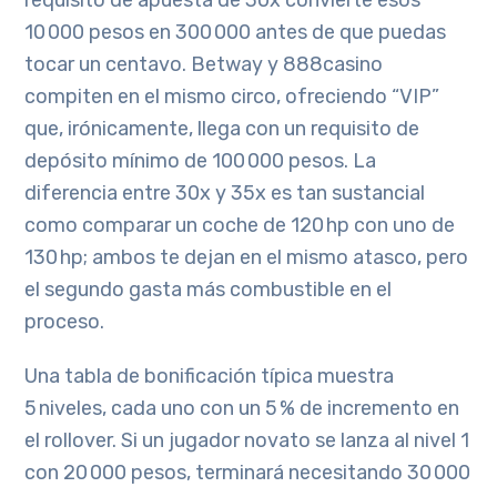
requisito de apuesta de 30x convierte esos
10 000 pesos en 300 000 antes de que puedas
tocar un centavo. Betway y 888casino
compiten en el mismo circo, ofreciendo “VIP”
que, irónicamente, llega con un requisito de
depósito mínimo de 100 000 pesos. La
diferencia entre 30x y 35x es tan sustancial
como comparar un coche de 120 hp con uno de
130 hp; ambos te dejan en el mismo atasco, pero
el segundo gasta más combustible en el
proceso.
Una tabla de bonificación típica muestra
5 niveles, cada uno con un 5 % de incremento en
el rollover. Si un jugador novato se lanza al nivel 1
con 20 000 pesos, terminará necesitando 30 000