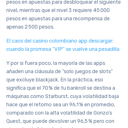
pesos en apuestas para desbloquear el siguiente
nivel, mientras que el nivel 3 requiere 45 000
pesos en apuestas para una recompensa de
apenas 2 500 pesos.
El caos del casino colombiano app descargar:
cuando la promesa “VIP” se vuelve una pesadilla
Y por si fuera poco, la mayoría de las apps
añaden una cláusula de “solo juegos de slots”
que excluye blackjack. En la práctica, eso
significa que el 70 % de tu bankroll se destina a
máquinas como Starburst, cuya volatilidad baja
hace que el retorno sea un 96,1 % en promedio,
comparado con la alta volatilidad de Gonzo’s
Quest, que puede devolver un 96,5 % pero con