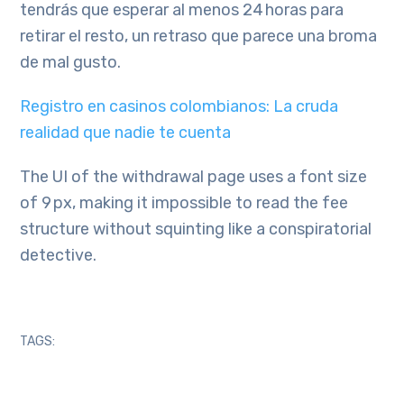
tendrás que esperar al menos 24 horas para
retirar el resto, un retraso que parece una broma
de mal gusto.
Registro en casinos colombianos: La cruda
realidad que nadie te cuenta
The UI of the withdrawal page uses a font size
of 9 px, making it impossible to read the fee
structure without squinting like a conspiratorial
detective.
TAGS: