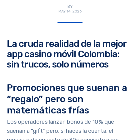
BY
MAY 14, 2026
La cruda realidad de la mejor
app casino móvil Colombia:
sin trucos, solo números
Promociones que suenan a
“regalo” pero son
matemáticas frías
Los operadores lanzan bonos de 10 % que
suenan a “gift” pero, si haces la cuenta, el