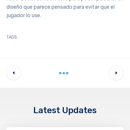
diseño que parece pensado para evitar que el
jugador lo use.
TAGS:
Latest Updates