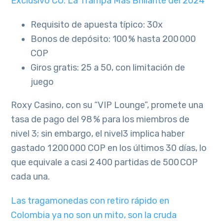
Exclusivo CO: La Trampa Más Brillante del 2024
Requisito de apuesta típico: 30x
Bonos de depósito: 100 % hasta 200 000
COP
Giros gratis: 25 a 50, con limitación de
juego
Roxy Casino, con su “VIP Lounge”, promete una
tasa de pago del 98 % para los miembros de
nivel 3; sin embargo, el nivel3 implica haber
gastado 1 200 000 COP en los últimos 30 días, lo
que equivale a casi 2 400 partidas de 500 COP
cada una.
Las tragamonedas con retiro rápido en
Colombia ya no son un mito, son la cruda