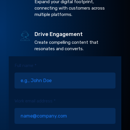
Expand your digital footprint,
connecting with customers across
multiple platforms.
Drive Engagement
Create compelling content that
resonates and converts.
Full name *
Work email address *