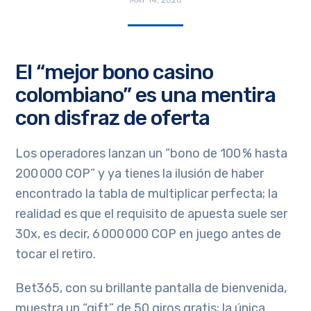
MAY 14, 2026
El “mejor bono casino
colombiano” es una mentira
con disfraz de oferta
Los operadores lanzan un “bono de 100 % hasta
200 000 COP” y ya tienes la ilusión de haber
encontrado la tabla de multiplicar perfecta; la
realidad es que el requisito de apuesta suele ser
30x, es decir, 6 000 000 COP en juego antes de
tocar el retiro.
Bet365, con su brillante pantalla de bienvenida,
muestra un “gift” de 50 giros gratis; la única