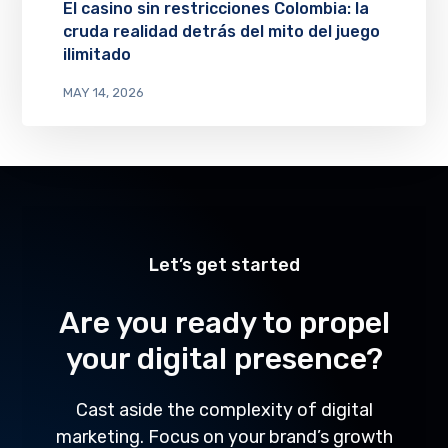
El casino sin restricciones Colombia: la
cruda realidad detrás del mito del juego
ilimitado
MAY 14, 2026
Let’s get started
Are you ready to propel
your digital presence?
Cast aside the complexity of digital
marketing. Focus on your brand’s growth