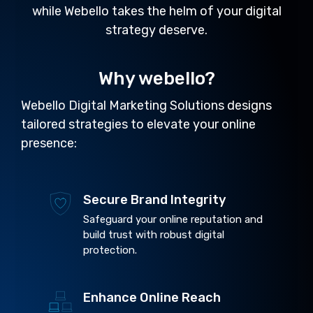
while Webello takes the helm of your digital
strategy deserve.
Why webello?
Webello Digital Marketing Solutions designs
tailored strategies to elevate your online
presence:
Secure Brand Integrity
Safeguard your online reputation and
build trust with robust digital
protection.
Enhance Online Reach