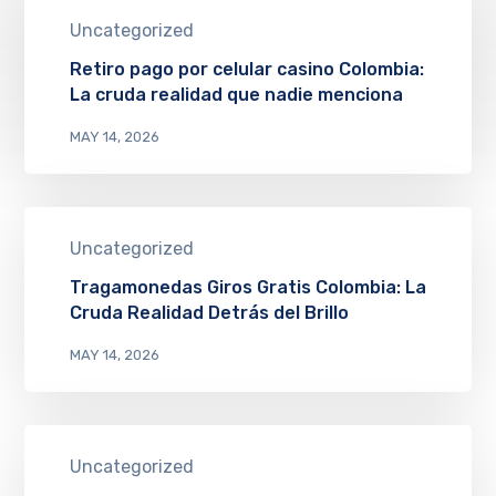
Uncategorized
Retiro pago por celular casino Colombia:
La cruda realidad que nadie menciona
MAY 14, 2026
Uncategorized
Tragamonedas Giros Gratis Colombia: La
Cruda Realidad Detrás del Brillo
MAY 14, 2026
Uncategorized