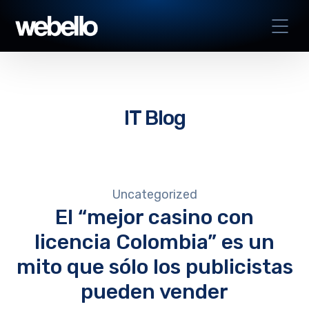
IT Blog
Uncategorized
El “mejor casino con
licencia Colombia” es un
mito que sólo los publicistas
pueden vender