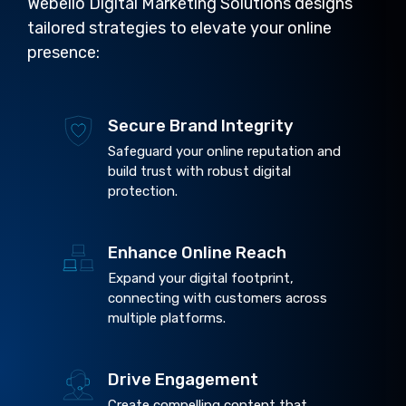
Webello Digital Marketing Solutions designs
tailored strategies to elevate your online
presence:
Secure Brand Integrity
Safeguard your online reputation and
build trust with robust digital
protection.
Enhance Online Reach
Expand your digital footprint,
connecting with customers across
multiple platforms.
Drive Engagement
Create compelling content that