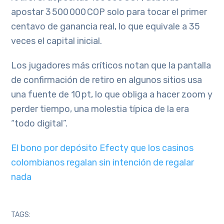
apostar 3 500 000 COP solo para tocar el primer
centavo de ganancia real, lo que equivale a 35
veces el capital inicial.
Los jugadores más críticos notan que la pantalla
de confirmación de retiro en algunos sitios usa
una fuente de 10 pt, lo que obliga a hacer zoom y
perder tiempo, una molestia típica de la era
“todo digital”.
El bono por depósito Efecty que los casinos
colombianos regalan sin intención de regalar
nada
TAGS: