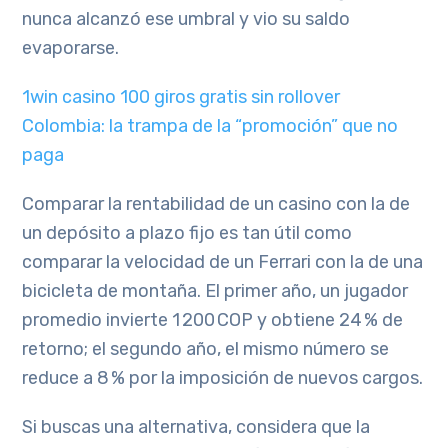
nunca alcanzó ese umbral y vio su saldo
evaporarse.
1win casino 100 giros gratis sin rollover
Colombia: la trampa de la “promoción” que no
paga
Comparar la rentabilidad de un casino con la de
un depósito a plazo fijo es tan útil como
comparar la velocidad de un Ferrari con la de una
bicicleta de montaña. El primer año, un jugador
promedio invierte 1 200 COP y obtiene 24 % de
retorno; el segundo año, el mismo número se
reduce a 8 % por la imposición de nuevos cargos.
Si buscas una alternativa, considera que la