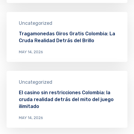
Uncategorized
Tragamonedas Giros Gratis Colombia: La
Cruda Realidad Detrás del Brillo
MAY 14, 2026
Uncategorized
El casino sin restricciones Colombia: la
cruda realidad detrás del mito del juego
ilimitado
MAY 14, 2026