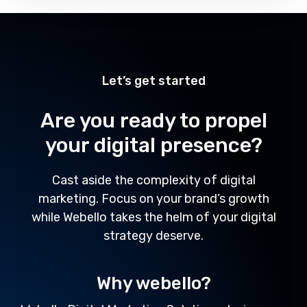
Let’s get started
Are you ready to propel
your digital presence?
Cast aside the complexity of digital
marketing. Focus on your brand’s growth
while Webello takes the helm of your digital
strategy deserve.
Why webello?