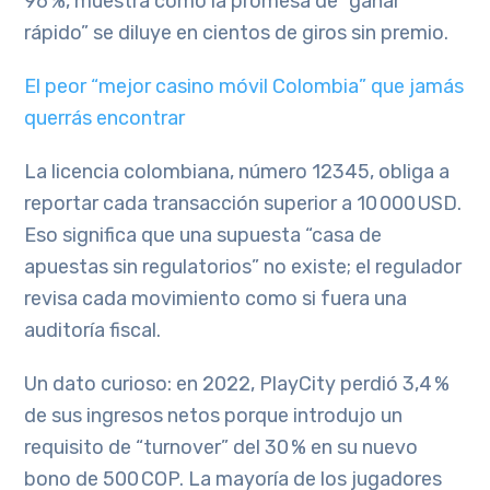
96 %, muestra cómo la promesa de “ganar
rápido” se diluye en cientos de giros sin premio.
El peor “mejor casino móvil Colombia” que jamás
querrás encontrar
La licencia colombiana, número 12345, obliga a
reportar cada transacción superior a 10 000 USD.
Eso significa que una supuesta “casa de
apuestas sin regulatorios” no existe; el regulador
revisa cada movimiento como si fuera una
auditoría fiscal.
Un dato curioso: en 2022, PlayCity perdió 3,4 %
de sus ingresos netos porque introdujo un
requisito de “turnover” del 30 % en su nuevo
bono de 500 COP. La mayoría de los jugadores