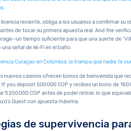
as
licencia reciente, obliga a los usuarios a confirmar su i
ntes de tocar su primera apuesta real. And the verific
rage—un tiempo suficiente para que una suerte de “VI
una señal de Wi‑Fi en el baño.
icencia Curaçao en Colombia: la trampa que nadie te c
os nuevos casinos ofrecen bonos de bienvenida que re
. If you deposit 500 000 COP y recibes un bono de 150
ar 5 250 000 COP antes de poder retirar, lo que equivale
nzo’s Quest con apuesta máxima.
gias de supervivencia para