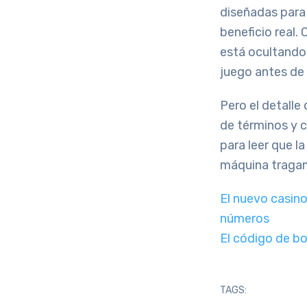
diseñadas para 
beneficio real.
está ocultando 
juego antes de 
Pero el detalle
de términos y c
para leer que l
máquina tragam
El nuevo casin
números
El código de b
TAGS: