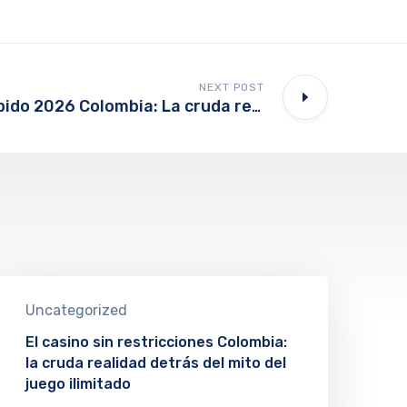
NEXT POST
Casino retiro rápido 2026 Colombia: La cruda realidad detrás del mito del dinero instantáneo
Uncategorized
El casino sin restricciones Colombia:
la cruda realidad detrás del mito del
juego ilimitado