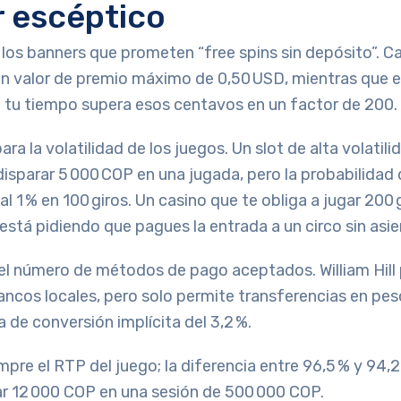
r escéptico
 los banners que prometen “free spins sin depósito”. C
un valor de premio máximo de 0,50 USD, mientras que e
 tu tiempo supera esos centavos en un factor de 200.
a la volatilidad de los juegos. Un slot de alta volati
disparar 5 000 COP en una jugada, pero la probabilidad
 al 1 % en 100 giros. Un casino que te obliga a jugar 200
está pidiendo que pagues la entrada a un circo sin asie
 el número de métodos de pago aceptados. William Hill 
ancos locales, pero solo permite transferencias en pes
a de conversión implícita del 3,2 %.
mpre el RTP del juego; la diferencia entre 96,5 % y 94,
r 12 000 COP en una sesión de 500 000 COP.