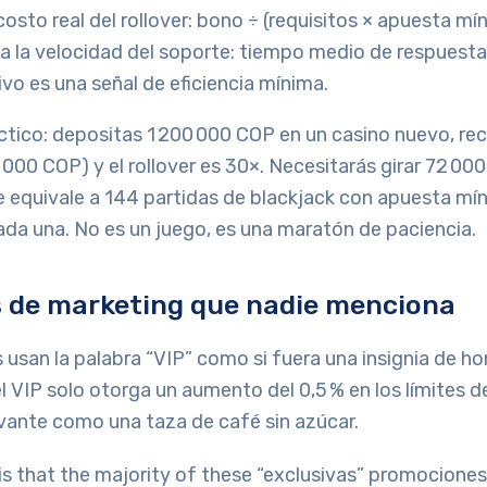
costo real del rollover: bono ÷ (requisitos × apuesta mí
la velocidad del soporte: tiempo medio de respuesta
ivo es una señal de eficiencia mínima.
ctico: depositas 1 200 000 COP en un casino nuevo, re
0 000 COP) y el rollover es 30×. Necesitarás girar 72 0
que equivale a 144 partidas de blackjack con apuesta mí
da una. No es un juego, es una maratón de paciencia.
s de marketing que nadie menciona
usan la palabra “VIP” como si fuera una insignia de hon
vel VIP solo otorga un aumento del 0,5 % en los límites d
evante como una taza de café sin azúcar.
 is that the majority of these “exclusivas” promocione