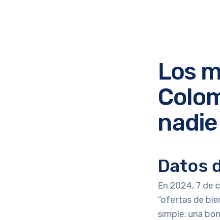
Los m
Colom
nadie
Datos d
En 2024, 7 de 
“ofertas de bie
simple: una bo