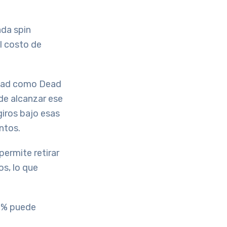
ada spin
l costo de
lidad como Dead
 de alcanzar ese
 giros bajo esas
ntos.
permite retirar
os, lo que
2 % puede