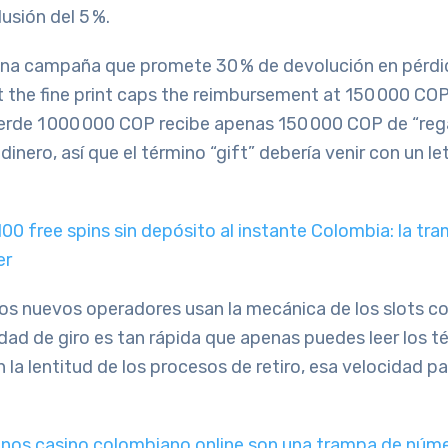
lusión del 5 %.
na campaña que promete 30 % de devolución en pérdid
t the fine print caps the reimbursement at 150 000 CO
ierde 1 000 000 COP recibe apenas 150 000 COP de “reg
inero, así que el término “gift” debería venir con un le
00 free spins sin depósito al instante Colombia: la tr
er
los nuevos operadores usan la mecánica de los slots c
dad de giro es tan rápida que apenas puedes leer los t
a lentitud de los procesos de retiro, esa velocidad pa
nos casino colombiano online son una trampa de núme