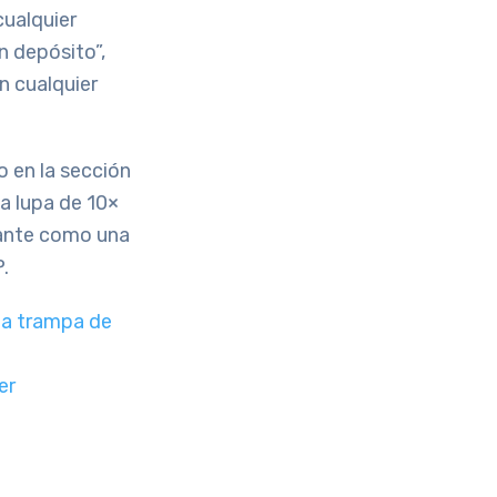
cualquier
n depósito”,
n cualquier
o en la sección
a lupa de 10×
itante como una
.
na trampa de
er