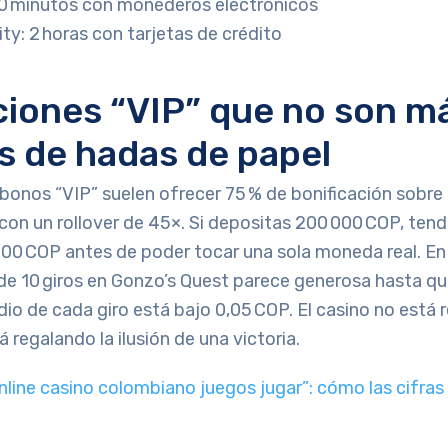
0 minutos con monederos electrónicos
ty: 2 horas con tarjetas de crédito
iones “VIP” que no son m
s de hadas de papel
onos “VIP” suelen ofrecer 75 % de bonificación sobre 
con un rollover de 45×. Si depositas 200 000 COP, ten
000 COP antes de poder tocar una sola moneda real. En
 de 10 giros en Gonzo’s Quest parece generosa hasta q
dio de cada giro está bajo 0,05 COP. El casino no está
á regalando la ilusión de una victoria.
online casino colombiano juegos jugar”: cómo las cifras