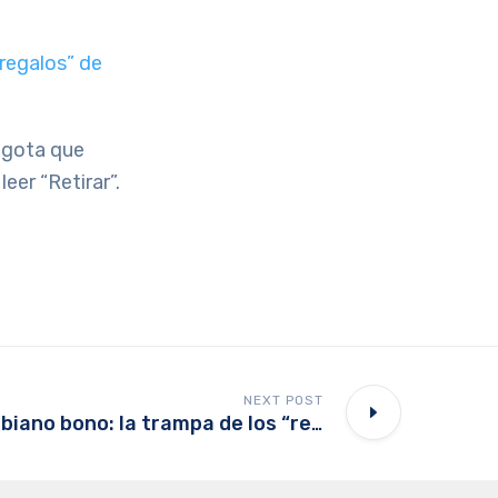
“regalos” de
a gota que
eer “Retirar”.
NEXT POST
ios casino colombiano bono: la trampa de los “regalos” que nadie necesita