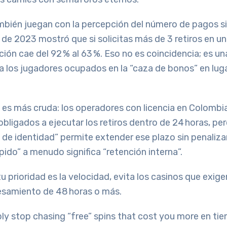
mbién juegan con la percepción del número de pagos s
 de 2023 mostró que si solicitas más de 3 retiros en u
ión cae del 92 % al 63 %. Eso no es coincidencia; es un
 los jugadores ocupados en la “caza de bonos” en luga
d es más cruda: los operadores con licencia en Colomb
bligados a ejecutar los retiros dentro de 24 horas, per
n de identidad” permite extender ese plazo sin penalizar
ápido” a menudo significa “retención interna”.
tu prioridad es la velocidad, evita los casinos que exi
samiento de 48 horas o más.
ly stop chasing “free” spins that cost you more en ti