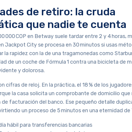
ades de retiro: la cruda
tica que nadie te cuenta
200 000 COP en Betway suele tardar entre 2 y 4 horas, m
 Jackpot City se procesa en 30 minutos si usas mé
r la rapidez con la de una tragamonedas como Starbu
dad de un coche de Fórmula 1 contra una bicicleta de m
vidente y dolorosa.
 cifras de reloj. En la práctica, el 18 % de los jugador
que la casa solicita un comprobante de domicilio que 
n de facturación del banco. Ese pequeño detalle duplic
irtiendo un proceso de 5 minutos en una eternidad de 
día hábil para transferencias bancarias