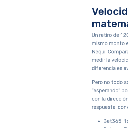
Velocid
matemá
Un retiro de 1 
mismo monto en
Nequi. Compara
medir la veloci
diferencia es e
Pero no todo son
“esperando” por
con la direcció
respuesta, conv
Bet365: 1 