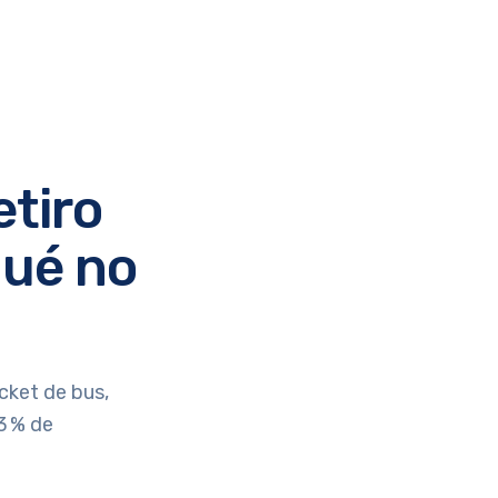
etiro
qué no
cket de bus,
3 % de