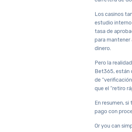
Los casinos ta
estudio interno
tasa de aprobac
para mantener a
dinero.
Pero la realida
Bet365, están o
de “verificació
que el “retiro r
En resumen, si 
pago con proce
Or you can simp