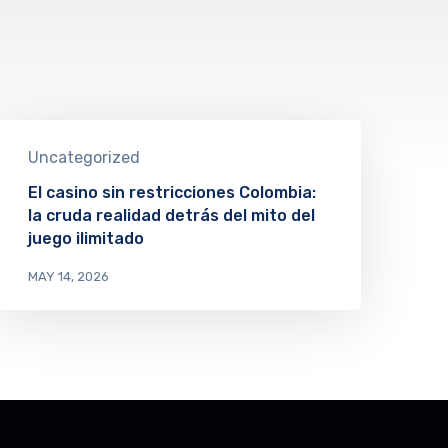
Uncategorized
El casino sin restricciones Colombia:
la cruda realidad detrás del mito del
juego ilimitado
MAY 14, 2026