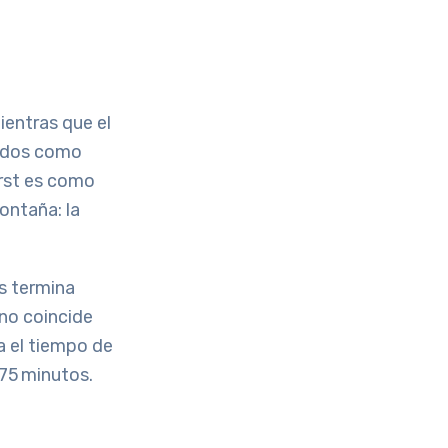
ientras que el
todos como
rst es como
ontaña: la
es termina
no coincide
a el tiempo de
75 minutos.