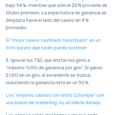
bajo 94 %, mientras que solo el 20 % proviene de
títulos premium. La expectativa de ganancia se
desplaza hacia el lado del casino en 4 %
promedio.
El “mejor casino cashback colombiano” es un
mito barato que nadie puede sostener
3. Ignorar los T&C que limitan los giros a
“máximo 1 USD de ganancia por giro”. Si ganas
2 USD en un giro, el excedente se trunca,
reduciendo la ganancia neta en un 50 %.
Los “mejores casinos con retiro Colombia” son
una ilusión de marketing, no un billete dorado