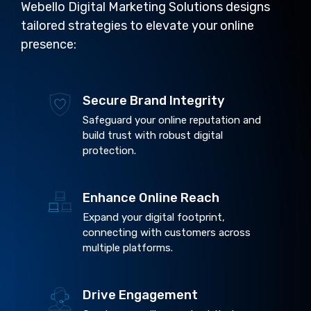
Webello Digital Marketing Solutions designs
tailored strategies to elevate your online
presence:
Secure Brand Integrity
Safeguard your online reputation and
build trust with robust digital
protection.
Enhance Online Reach
Expand your digital footprint,
connecting with customers across
multiple platforms.
Drive Engagement