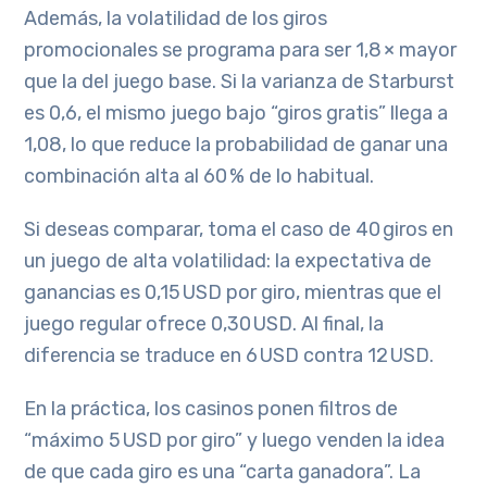
Además, la volatilidad de los giros
promocionales se programa para ser 1,8 × mayor
que la del juego base. Si la varianza de Starburst
es 0,6, el mismo juego bajo “giros gratis” llega a
1,08, lo que reduce la probabilidad de ganar una
combinación alta al 60 % de lo habitual.
Si deseas comparar, toma el caso de 40 giros en
un juego de alta volatilidad: la expectativa de
ganancias es 0,15 USD por giro, mientras que el
juego regular ofrece 0,30 USD. Al final, la
diferencia se traduce en 6 USD contra 12 USD.
En la práctica, los casinos ponen filtros de
“máximo 5 USD por giro” y luego venden la idea
de que cada giro es una “carta ganadora”. La