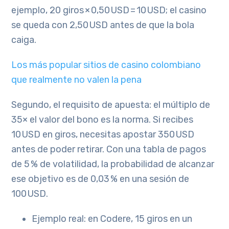
ejemplo, 20 giros × 0,50 USD = 10 USD; el casino
se queda con 2,50 USD antes de que la bola
caiga.
Los más popular sitios de casino colombiano
que realmente no valen la pena
Segundo, el requisito de apuesta: el múltiplo de
35× el valor del bono es la norma. Si recibes
10 USD en giros, necesitas apostar 350 USD
antes de poder retirar. Con una tabla de pagos
de 5 % de volatilidad, la probabilidad de alcanzar
ese objetivo es de 0,03 % en una sesión de
100 USD.
Ejemplo real: en Codere, 15 giros en un