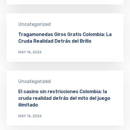
Uncategorized
Tragamonedas Giros Gratis Colombia: La
Cruda Realidad Detrás del Brillo
MAY 14, 2026
Uncategorized
El casino sin restricciones Colombia: la
cruda realidad detrás del mito del juego
ilimitado
MAY 14, 2026