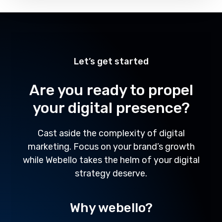
Let’s get started
Are you ready to propel
your digital presence?
Cast aside the complexity of digital
marketing. Focus on your brand’s growth
while Webello takes the helm of your digital
strategy deserve.
Why webello?