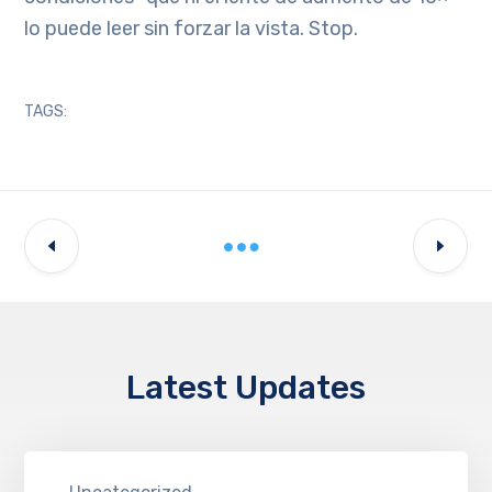
lo puede leer sin forzar la vista. Stop.
TAGS:
Latest Updates