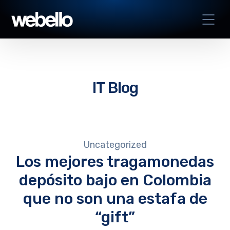
IT Blog
Uncategorized
Los mejores tragamonedas
depósito bajo en Colombia
que no son una estafa de
“gift”