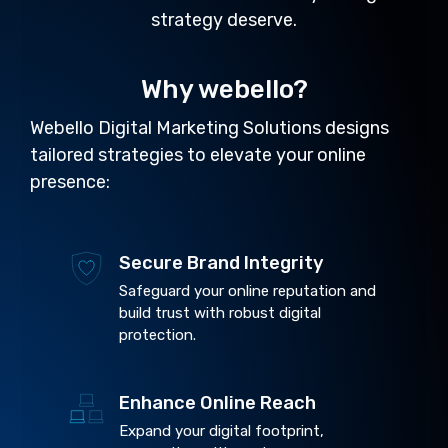
strategy deserve.
Why webello?
Webello Digital Marketing Solutions designs
tailored strategies to elevate your online
presence:
Secure Brand Integrity
Safeguard your online reputation and
build trust with robust digital
protection.
Enhance Online Reach
Expand your digital footprint,