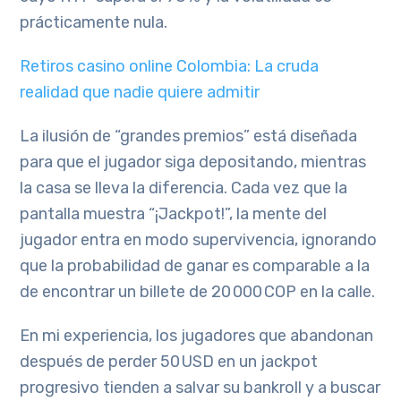
prácticamente nula.
Retiros casino online Colombia: La cruda
realidad que nadie quiere admitir
La ilusión de “grandes premios” está diseñada
para que el jugador siga depositando, mientras
la casa se lleva la diferencia. Cada vez que la
pantalla muestra “¡Jackpot!”, la mente del
jugador entra en modo supervivencia, ignorando
que la probabilidad de ganar es comparable a la
de encontrar un billete de 20 000 COP en la calle.
En mi experiencia, los jugadores que abandonan
después de perder 50 USD en un jackpot
progresivo tienden a salvar su bankroll y a buscar