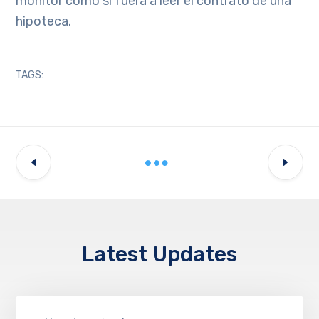
monitor como si fuera a leer el contrato de una
hipoteca.
TAGS:
Latest Updates