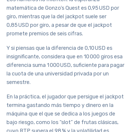
matemática de Gonzo’s Quest es 0,95 USD por
giro, mientras que la del jackpot suele ser
0,85 USD por giro, a pesar de que el jackpot
promete premios de seis cifras.
Y si piensas que la diferencia de 0,10 USD es
insignificante, considera que en 10 000 giros esa
diferencia suma 1 000 USD, suficiente para pagar
la cuota de una universidad privada por un
semestre.
En la práctica, el jugador que persigue el jackpot
termina gastando más tiempo y dinero en la
máquina que el que se dedica a los juegos de
bajo riesgo, como los “slot” de frutas clásicas,
cuyo RTP supera el 98 % y la volatilidad es