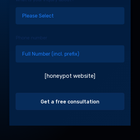
Phone number
[honeypot website]
Alternative: