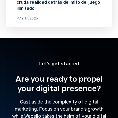
cruda realidad detrás del mito del juego
ilimitado
MAY 14, 2026
Let’s get started
Are you ready to propel
your digital presence?
Cast aside the complexity of digital
marketing. Focus on your brand’s growth
while Webello takes the helm of your digital