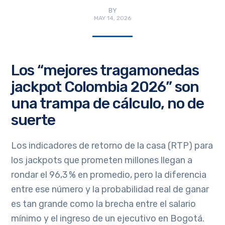
BY
MAY 14, 2026
Los “mejores tragamonedas
jackpot Colombia 2026” son
una trampa de cálculo, no de
suerte
Los indicadores de retorno de la casa (RTP) para
los jackpots que prometen millones llegan a
rondar el 96,3 % en promedio, pero la diferencia
entre ese número y la probabilidad real de ganar
es tan grande como la brecha entre el salario
mínimo y el ingreso de un ejecutivo en Bogotá.