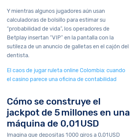
Y mientras algunos jugadores aún usan
calculadoras de bolsillo para estimar su
“probabilidad de vida”, los operadores de
Betplay insertan “VIP” en la pantalla con la
sutileza de un anuncio de galletas en el cajón del
dentista.
El caos de jugar ruleta online Colombia: cuando
el casino parece una oficina de contabilidad
Cómo se construye el
jackpot de 5 millones en una
máquina de 0,01 USD
Imagina que depositas 1 000 giros a 0,01 USD