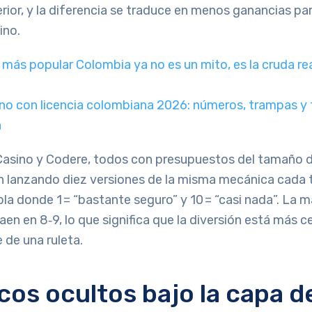
rior, y la diferencia se traduce en menos ganancias par
ino.
e más popular Colombia ya no es un mito, es la cruda re
sino con licencia colombiana 2026: números, trampas y
a
asino y Codere, todos con presupuestos del tamaño de
n lanzando diez versiones de la misma mecánica cada t
la donde 1 = “bastante seguro” y 10 = “casi nada”. La 
en en 8‑9, lo que significa que la diversión está más c
 de una ruleta.
cos ocultos bajo la capa d