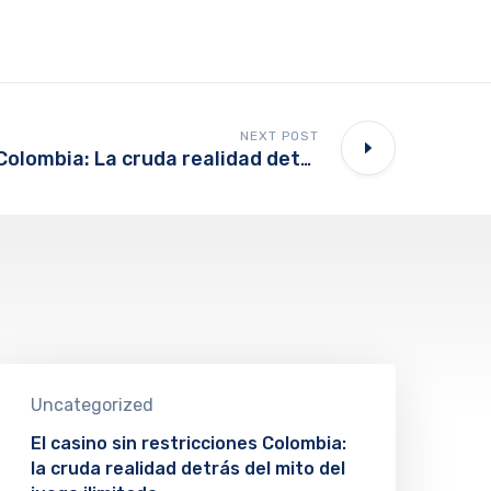
NEXT POST
Casino de slots Colombia: La cruda realidad detrás del brillo de los carretes
Uncategorized
El casino sin restricciones Colombia:
la cruda realidad detrás del mito del