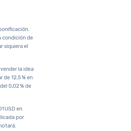
bonificación.
a condición de
 siquiera el
vender la idea
ar de 12,5 % en
 del 0,02 % de
,01 USD en
licada por
notará.