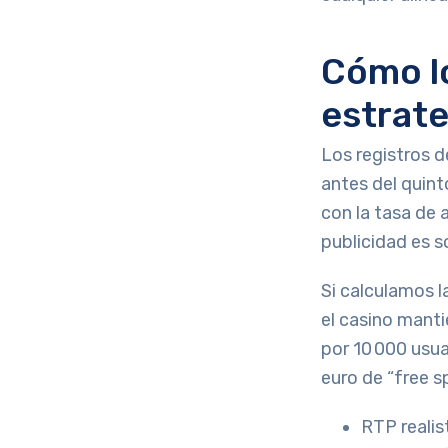
Cómo lo
estrate
Los registros d
antes del quint
con la tasa de 
publicidad es s
Si calculamos l
el casino manti
por 10 000 usua
euro de “free sp
RTP realis