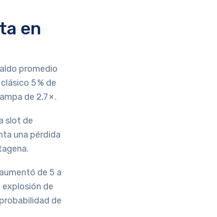
ta en
 saldo promedio
clásico 5 % de
ampa de 2,7 × .
a slot de
enta una pérdida
rtagena.
 aumentó de 5 a
a explosión de
 probabilidad de