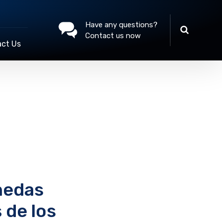
Have any questions?
Contact us now
ct Us
nedas
 de los