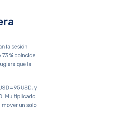
era
n la sesión
e 73 % coincide
ugiere que la
USD = 95 USD, y
D. Multiplicado
n mover un solo