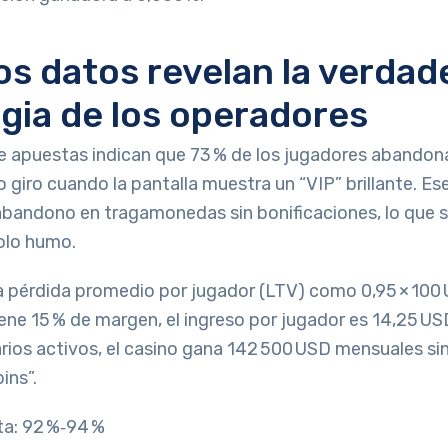
s datos revelan la verdad
gia de los operadores
e apuestas indican que 73 % de los jugadores abandona
o giro cuando la pantalla muestra un “VIP” brillante. Es
abandono en tragamonedas sin bonificaciones, lo que s
olo humo.
a pérdida promedio por jugador (LTV) como 0,95 × 100 
ene 15 % de margen, el ingreso por jugador es 14,25 US
rios activos, el casino gana 142 500 USD mensuales si
ins”.
ta: 92 %‑94 %