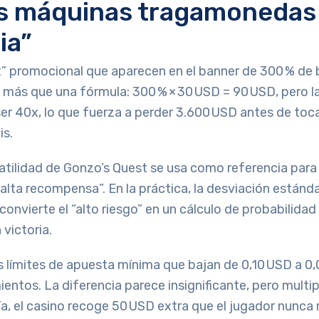
s máquinas tragamonedas
ia”
ft” promocional que aparecen en el banner de 300 % de 
s más que una fórmula: 300 % × 30 USD = 90 USD, pero l
er 40x, lo que fuerza a perder 3.600 USD antes de tocar
is.
atilidad de Gonzo’s Quest se usa como referencia para 
, alta recompensa”. En la práctica, la desviación estánd
onvierte el “alto riesgo” en un cálculo de probabilidad
 victoria.
os límites de apuesta mínima que bajan de 0,10 USD a 0
entos. La diferencia parece insignificante, pero multip
día, el casino recoge 50 USD extra que el jugador nunca 