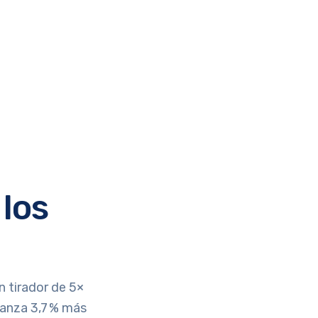
 los
n tirador de 5×
 lanza 3,7 % más