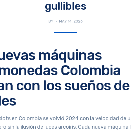
gullibles
BY
MAY 14, 2026
uevas máquinas
amonedas Colombia
an con los sueños de
les
lots en Colombia se volvió 2024 con la velocidad de u
ero sin la ilusión de luces arcoíris. Cada nueva máquina