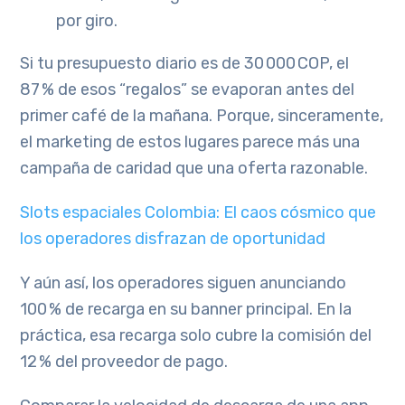
por giro.
Si tu presupuesto diario es de 30 000 COP, el
87 % de esos “regalos” se evaporan antes del
primer café de la mañana. Porque, sinceramente,
el marketing de estos lugares parece más una
campaña de caridad que una oferta razonable.
Slots espaciales Colombia: El caos cósmico que
los operadores disfrazan de oportunidad
Y aún así, los operadores siguen anunciando
100 % de recarga en su banner principal. En la
práctica, esa recarga solo cubre la comisión del
12 % del proveedor de pago.