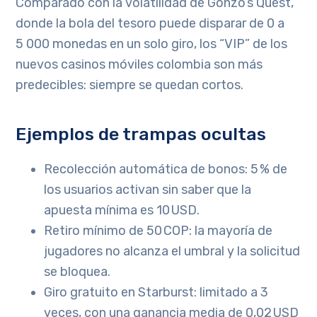
Comparado con la volatilidad de Gonzo’s Quest,
donde la bola del tesoro puede disparar de 0 a
5 000 monedas en un solo giro, los “VIP” de los
nuevos casinos móviles colombia son más
predecibles: siempre se quedan cortos.
Ejemplos de trampas ocultas
Recolección automática de bonos: 5 % de
los usuarios activan sin saber que la
apuesta mínima es 10 USD.
Retiro mínimo de 50 COP: la mayoría de
jugadores no alcanza el umbral y la solicitud
se bloquea.
Giro gratuito en Starburst: limitado a 3
veces, con una ganancia media de 0,02 USD