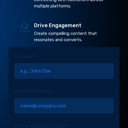
multiple platforms.
Drive Engagement
Create compelling content that
resonates and converts.
Full name *
Work email address *
What is your inquiry about? *