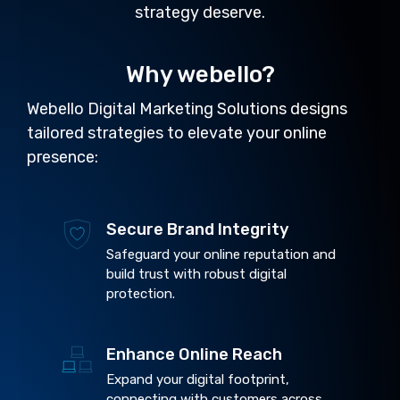
strategy deserve.
Why webello?
Webello Digital Marketing Solutions designs
tailored strategies to elevate your online
presence:
Secure Brand Integrity
Safeguard your online reputation and
build trust with robust digital
protection.
Enhance Online Reach
Expand your digital footprint,
connecting with customers across