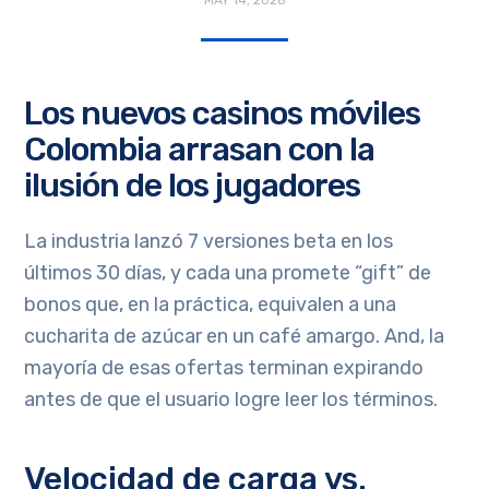
MAY 14, 2026
Los nuevos casinos móviles
Colombia arrasan con la
ilusión de los jugadores
La industria lanzó 7 versiones beta en los
últimos 30 días, y cada una promete “gift” de
bonos que, en la práctica, equivalen a una
cucharita de azúcar en un café amargo. And, la
mayoría de esas ofertas terminan expirando
antes de que el usuario logre leer los términos.
Velocidad de carga vs.