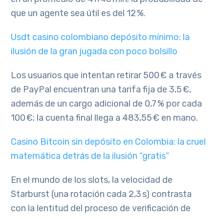
que un agente sea útil es del 12 %.
Usdt casino colombiano depósito mínimo: la
ilusión de la gran jugada con poco bolsillo
Los usuarios que intentan retirar 500 € a través
de PayPal encuentran una tarifa fija de 3,5 €,
además de un cargo adicional de 0,7 % por cada
100 €; la cuenta final llega a 483,55 € en mano.
Casino Bitcoin sin depósito en Colombia: la cruel
matemática detrás de la ilusión “gratis”
En el mundo de los slots, la velocidad de
Starburst (una rotación cada 2,3 s) contrasta
con la lentitud del proceso de verificación de