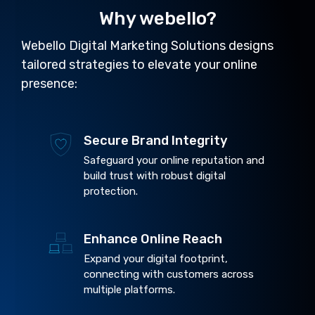
Why webello?
Webello Digital Marketing Solutions designs
tailored strategies to elevate your online
presence:
Secure Brand Integrity
Safeguard your online reputation and
build trust with robust digital
protection.
Enhance Online Reach
Expand your digital footprint,
connecting with customers across
multiple platforms.