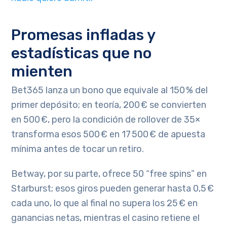
Promesas infladas y
estadísticas que no
mienten
Bet365 lanza un bono que equivale al 150 % del
primer depósito; en teoría, 200 € se convierten
en 500 €, pero la condición de rollover de 35×
transforma esos 500 € en 17 500 € de apuesta
mínima antes de tocar un retiro.
Betway, por su parte, ofrece 50 “free spins” en
Starburst; esos giros pueden generar hasta 0,5 €
cada uno, lo que al final no supera los 25 € en
ganancias netas, mientras el casino retiene el