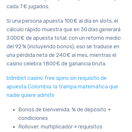
cada 7 € jugados.
Si una persona apuesta 100 € al día en slots, el
cálculo rápido muestra que en 30 días generará
3 000 € de apuesta total; con un retorno medio
del 92 % (incluyendo bonos), eso se traduce en
una pérdida neta de 240 € al mes, mientras el
casino celebra 1 800 € de ganancia bruta.
bdmbet casino free spins sin requisito de
apuesta Colombia: la trampa matemática que
nadie quiere admitir
Bonos de bienvenida: % de depósito +
condiciones
Rollover: multiplicador × requisitos