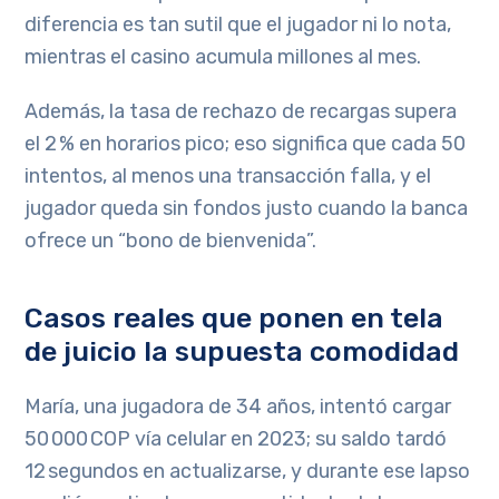
diferencia es tan sutil que el jugador ni lo nota,
mientras el casino acumula millones al mes.
Además, la tasa de rechazo de recargas supera
el 2 % en horarios pico; eso significa que cada 50
intentos, al menos una transacción falla, y el
jugador queda sin fondos justo cuando la banca
ofrece un “bono de bienvenida”.
Casos reales que ponen en tela
de juicio la supuesta comodidad
María, una jugadora de 34 años, intentó cargar
50 000 COP vía celular en 2023; su saldo tardó
12 segundos en actualizarse, y durante ese lapso