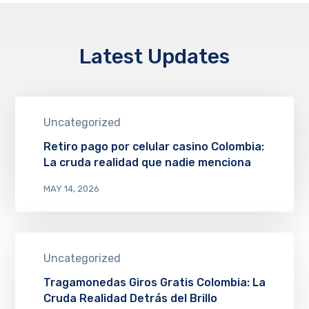
Latest Updates
Uncategorized
Retiro pago por celular casino Colombia:
La cruda realidad que nadie menciona
MAY 14, 2026
Uncategorized
Tragamonedas Giros Gratis Colombia: La
Cruda Realidad Detrás del Brillo