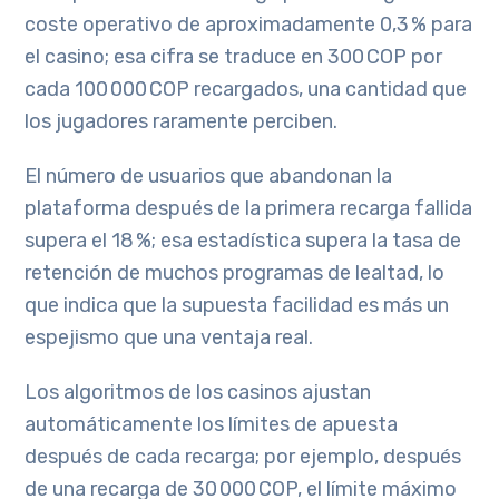
coste operativo de aproximadamente 0,3 % para
el casino; esa cifra se traduce en 300 COP por
cada 100 000 COP recargados, una cantidad que
los jugadores raramente perciben.
El número de usuarios que abandonan la
plataforma después de la primera recarga fallida
supera el 18 %; esa estadística supera la tasa de
retención de muchos programas de lealtad, lo
que indica que la supuesta facilidad es más un
espejismo que una ventaja real.
Los algoritmos de los casinos ajustan
automáticamente los límites de apuesta
después de cada recarga; por ejemplo, después
de una recarga de 30 000 COP, el límite máximo