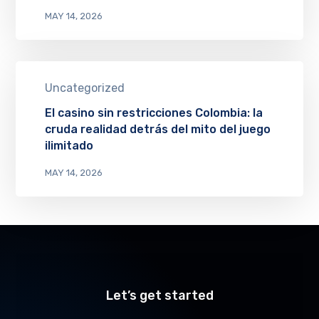
MAY 14, 2026
Uncategorized
El casino sin restricciones Colombia: la
cruda realidad detrás del mito del juego
ilimitado
MAY 14, 2026
Let’s get started