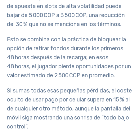
de apuesta en slots de alta volatilidad puede
bajar de 5 000 COP a 3 500 COP, una reducción
del 30 % que no se menciona en los términos.
Esto se combina con la práctica de bloquear la
opción de retirar fondos durante los primeros
48 horas después de la recarga; en esos
48 horas, el jugador pierde oportunidades por un
valor estimado de 2 500 COP en promedio.
Si sumas todas esas pequeñas pérdidas, el coste
oculto de usar pago por celular supera en 15 % al
de cualquier otro método, aunque la pantalla del
móvil siga mostrando una sonrisa de “todo bajo
control”.