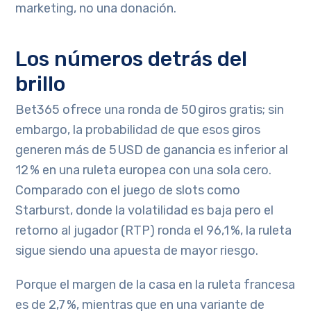
marketing, no una donación.
Los números detrás del
brillo
Bet365 ofrece una ronda de 50 giros gratis; sin
embargo, la probabilidad de que esos giros
generen más de 5 USD de ganancia es inferior al
12 % en una ruleta europea con una sola cero.
Comparado con el juego de slots como
Starburst, donde la volatilidad es baja pero el
retorno al jugador (RTP) ronda el 96,1 %, la ruleta
sigue siendo una apuesta de mayor riesgo.
Porque el margen de la casa en la ruleta francesa
es de 2,7 %, mientras que en una variante de