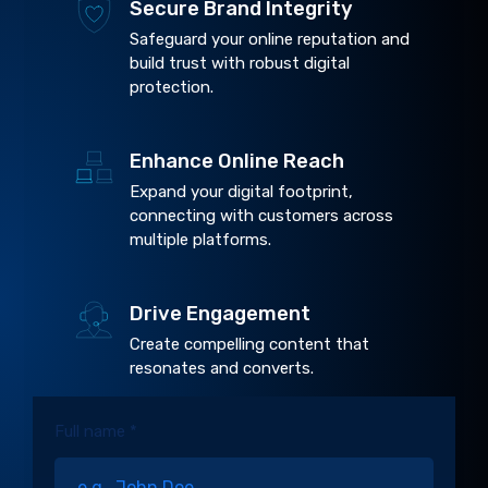
Secure Brand Integrity
Safeguard your online reputation and
build trust with robust digital
protection.
Enhance Online Reach
Expand your digital footprint,
connecting with customers across
multiple platforms.
Drive Engagement
Create compelling content that
resonates and converts.
Full name *