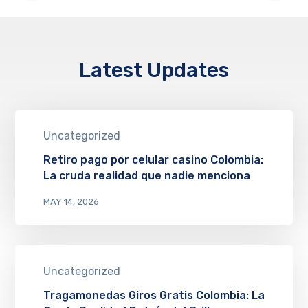
Latest Updates
Uncategorized
Retiro pago por celular casino Colombia:
La cruda realidad que nadie menciona
MAY 14, 2026
Uncategorized
Tragamonedas Giros Gratis Colombia: La