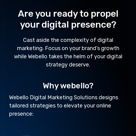
Are you ready to propel
your digital presence?
Cast aside the complexity of digital
marketing. Focus on your brand’s growth
while Webello takes the helm of your digital
strategy deserve.
Why webello?
Webello Digital Marketing Solutions designs
tailored strategies to elevate your online
presence: