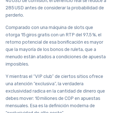
40 USD de comisión, el beneficio real se reduce a
285 USD antes de considerar la probabilidad de
perderlo.
Comparado con una máquina de slots que
otorga 15 giros gratis con un RTP del 97,5 %, el
retorno potencial de esa bonificación es mayor
que la mayoría de los bonos de ruleta, que a
menudo están atados a condiciones de apuesta
imposibles.
Y mientras el “VIP club” de ciertos sitios ofrece
una atención “exclusiva”, la verdadera
exclusividad radica en la cantidad de dinero que
debes mover: 10 miliones de COP en apuestas
mensuales. Esa es la definición moderna de